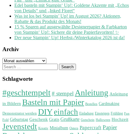
Edel basteln mit Stampin‘ Up!: Goldene Akzente mit „Echos
von Details“ und „Inked Floret“
Was ist los bei Stampin’ Up! im August 2026? Aktionen,
Rabatte & das Produkt des Monats!
15 % Sparen auf ausgewählte Designerpapier & Farbkarton
von Stampin‘ Up!: Sichere dir deine Papierfavoriten! ✨
Der neue Stampin‘ Up! Herbst-/Winterkatalog 2026 ist da!
Archiv
Archiv
Search
for:
Schlagworte
#geschtempelt
Anleitung
# stempel
Anleitung
Basteln mit Papier
in Bildern
Cardmaking
Bestellen
DIY
einfach
Demonstrator werden
Einladung
Einsteigen
Frühling
Fun
Grußkarte
Geburtstag
Geschenk
Gratis
Hochzeit
Fold
Gutschein
Halloween
Jevenstedt
Papier
Papercraft
Minialbum
Kreativ
Ostern