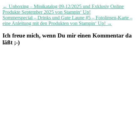
navigation
←
Unboxing – Minikatalog 09-12/2025 und Exklusiv Online
Produkte September 2025 von Stampin‘ Up!
Sommerspecial – Drinks und Gute Laune #5 – Fotolinsen-Karte –
eine Anleitung mit den Produkten von Stampin‘ Up!
→
Ich freue mich, wenn Du mir einen Kommentar da
läßt ;-)