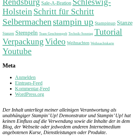
Rendsburg
Schleswig-
Sale-A-Bration
Holstein
Schritt für Schritt
stampin up
Selbermachen
Stanze
Stampinup
Tutorial
Stempeln
Stanzen
Technik-Sonntag
Team Geschtempelt
Verpackung
Video
Weihnachten
Weihnachtskarte
Youtube
Meta
Anmelden
Eintrags-Feed
Kommentar-Feed
WordPress.org
Der Inhalt unterliegt meiner alleinigen Verantwortung als
unabhängiger Stampin’ Up! Demonstrator und Stampin’ Up! hat
keinen Einfluss auf die Verwendung sowie die Inhalte der in dem
Blog, der Webseite oder jedwedem anderen Internetmedium
angebotenen Kurse, Dienstleistungen oder Produkte
.