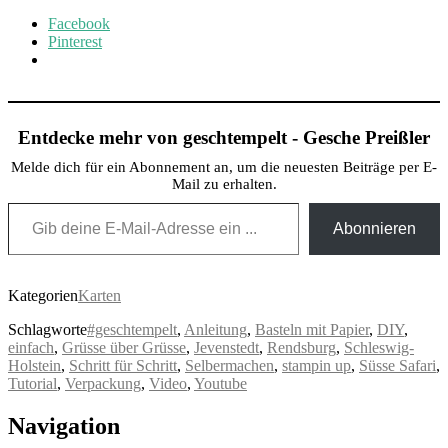
Facebook
Pinterest
Entdecke mehr von geschtempelt - Gesche Preißler
Melde dich für ein Abonnement an, um die neuesten Beiträge per E-
Mail zu erhalten.
Gib deine E-Mail-Adresse ein ...
Abonnieren
Kategorien
Karten
Schlagworte
#geschtempelt
,
Anleitung
,
Basteln mit Papier
,
DIY
,
einfach
,
Grüsse über Grüsse
,
Jevenstedt
,
Rendsburg
,
Schleswig-
Holstein
,
Schritt für Schritt
,
Selbermachen
,
stampin up
,
Süsse Safari
,
Tutorial
,
Verpackung
,
Video
,
Youtube
Post
Navigation