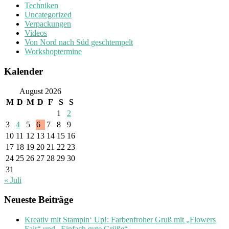
Techniken
Uncategorized
Verpackungen
Videos
Von Nord nach Süd geschtempelt
Workshoptermine
Kalender
August 2026
M
D
M
D
F
S
S
1
2
3
4
5
6
7
8
9
10
11
12
13
14
15
16
17
18
19
20
21
22
23
24
25
26
27
28
29
30
31
« Juli
Neueste Beiträge
Kreativ mit Stampin‘ Up!: Farbenfroher Gruß mit „Flowers
Fair“ und „Einfach gute Grüße“