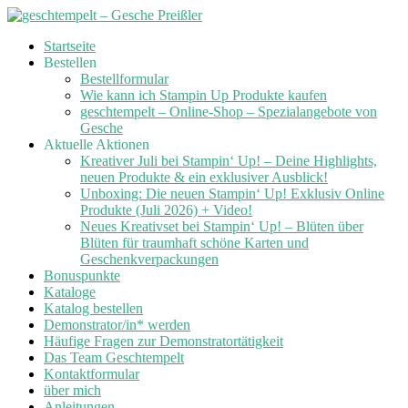
Skip
Startseite
to
Bestellen
content
Bestellformular
Wie kann ich Stampin Up Produkte kaufen
geschtempelt – Online-Shop – Spezialangebote von
Gesche
Aktuelle Aktionen
Kreativer Juli bei Stampin‘ Up! – Deine Highlights,
neuen Produkte & ein exklusiver Ausblick!
Unboxing: Die neuen Stampin‘ Up! Exklusiv Online
Produkte (Juli 2026) + Video!
Neues Kreativset bei Stampin‘ Up! – Blüten über
Blüten für traumhaft schöne Karten und
Geschenkverpackungen
Bonuspunkte
Kataloge
Katalog bestellen
Demonstrator/in* werden
Häufige Fragen zur Demonstratortätigkeit
Das Team Geschtempelt
Kontaktformular
über mich
Anleitungen