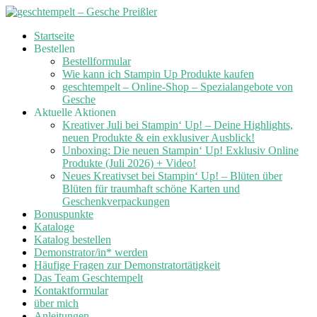
Skip
Startseite
to
Bestellen
content
Bestellformular
Wie kann ich Stampin Up Produkte kaufen
geschtempelt – Online-Shop – Spezialangebote von
Gesche
Aktuelle Aktionen
Kreativer Juli bei Stampin‘ Up! – Deine Highlights,
neuen Produkte & ein exklusiver Ausblick!
Unboxing: Die neuen Stampin‘ Up! Exklusiv Online
Produkte (Juli 2026) + Video!
Neues Kreativset bei Stampin‘ Up! – Blüten über
Blüten für traumhaft schöne Karten und
Geschenkverpackungen
Bonuspunkte
Kataloge
Katalog bestellen
Demonstrator/in* werden
Häufige Fragen zur Demonstratortätigkeit
Das Team Geschtempelt
Kontaktformular
über mich
Anleitungen