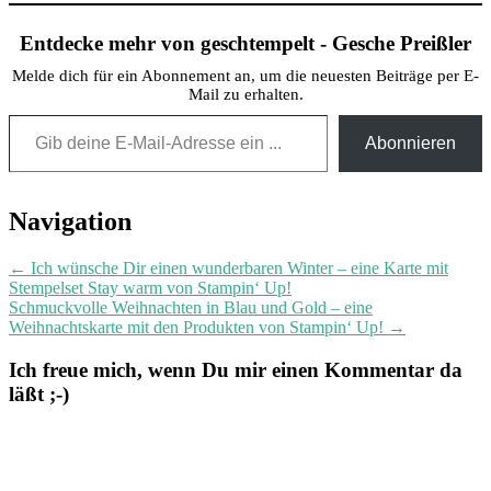
Entdecke mehr von geschtempelt - Gesche Preißler
Melde dich für ein Abonnement an, um die neuesten Beiträge per E-
Mail zu erhalten.
Gib deine E-Mail-Adresse ein ...
Abonnieren
Post
Navigation
navigation
←
Ich wünsche Dir einen wunderbaren Winter – eine Karte mit
Stempelset Stay warm von Stampin‘ Up!
Schmuckvolle Weihnachten in Blau und Gold – eine
Weihnachtskarte mit den Produkten von Stampin‘ Up!
→
Ich freue mich, wenn Du mir einen Kommentar da
läßt ;-)