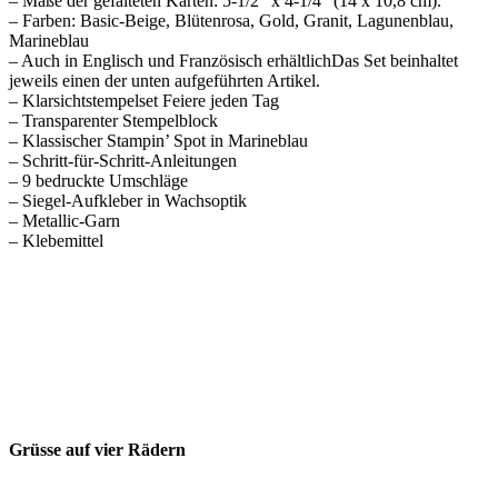
– Maße der gefalteten Karten: 5-1/2″ x 4-1/4″ (14 x 10,8 cm).
– Farben: Basic-Beige, Blütenrosa, Gold, Granit, Lagunenblau,
Marineblau
– Auch in Englisch und Französisch erhältlichDas Set beinhaltet
jeweils einen der unten aufgeführten Artikel.
– Klarsichtstempelset Feiere jeden Tag
– Transparenter Stempelblock
– Klassischer Stampin’ Spot in Marineblau
– Schritt-für-Schritt-Anleitungen
– 9 bedruckte Umschläge
– Siegel-Aufkleber in Wachsoptik
– Metallic-Garn
– Klebemittel
Grüsse auf vier Rädern