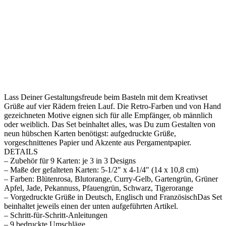
Lass Deiner Gestaltungsfreude beim Basteln mit dem Kreativset
Grüße auf vier Rädern freien Lauf. Die Retro-Farben und von Hand
gezeichneten Motive eignen sich für alle Empfänger, ob männlich
oder weiblich. Das Set beinhaltet alles, was Du zum Gestalten von
neun hübschen Karten benötigst: aufgedruckte Grüße,
vorgeschnittenes Papier und Akzente aus Pergamentpapier.
DETAILS
– Zubehör für 9 Karten: je 3 in 3 Designs
– Maße der gefalteten Karten: 5-1/2″ x 4-1/4″ (14 x 10,8 cm)
– Farben: Blütenrosa, Blutorange, Curry-Gelb, Gartengrün, Grüner
Apfel, Jade, Pekannuss, Pfauengrün, Schwarz, Tigerorange
– Vorgedruckte Grüße in Deutsch, Englisch und FranzösischDas Set
beinhaltet jeweils einen der unten aufgeführten Artikel.
– Schritt-für-Schritt-Anleitungen
– 9 bedruckte Umschläge