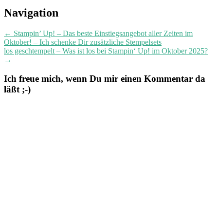
Post
Navigation
navigation
←
Stampin’ Up! – Das beste Einstiegsangebot aller Zeiten im
Oktober! – Ich schenke Dir zusätzliche Stempelsets
los geschtempelt – Was ist los bei Stampin‘ Up! im Oktober 2025?
→
Ich freue mich, wenn Du mir einen Kommentar da
läßt ;-)