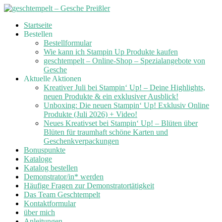
Skip
Startseite
to
Bestellen
content
Bestellformular
Wie kann ich Stampin Up Produkte kaufen
geschtempelt – Online-Shop – Spezialangebote von
Gesche
Aktuelle Aktionen
Kreativer Juli bei Stampin‘ Up! – Deine Highlights,
neuen Produkte & ein exklusiver Ausblick!
Unboxing: Die neuen Stampin‘ Up! Exklusiv Online
Produkte (Juli 2026) + Video!
Neues Kreativset bei Stampin‘ Up! – Blüten über
Blüten für traumhaft schöne Karten und
Geschenkverpackungen
Bonuspunkte
Kataloge
Katalog bestellen
Demonstrator/in* werden
Häufige Fragen zur Demonstratortätigkeit
Das Team Geschtempelt
Kontaktformular
über mich
Anleitungen