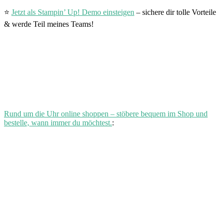
⭐
Jetzt als Stampin’ Up! Demo einsteigen
– sichere dir tolle Vorteile
& werde Teil meines Teams!
Rund um die Uhr online shoppen – stöbere bequem im Shop und
bestelle, wann immer du möchtest.
: