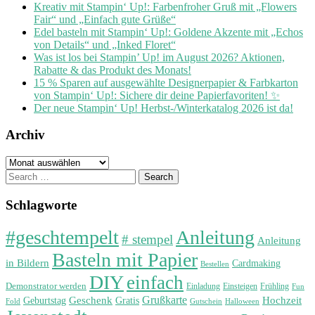
Kreativ mit Stampin‘ Up!: Farbenfroher Gruß mit „Flowers
Fair“ und „Einfach gute Grüße“
Edel basteln mit Stampin‘ Up!: Goldene Akzente mit „Echos
von Details“ und „Inked Floret“
Was ist los bei Stampin’ Up! im August 2026? Aktionen,
Rabatte & das Produkt des Monats!
15 % Sparen auf ausgewählte Designerpapier & Farbkarton
von Stampin‘ Up!: Sichere dir deine Papierfavoriten! ✨
Der neue Stampin‘ Up! Herbst-/Winterkatalog 2026 ist da!
Archiv
Archiv
Search
for:
Schlagworte
#geschtempelt
Anleitung
# stempel
Anleitung
Basteln mit Papier
in Bildern
Cardmaking
Bestellen
DIY
einfach
Demonstrator werden
Einladung
Einsteigen
Frühling
Fun
Grußkarte
Geburtstag
Geschenk
Gratis
Hochzeit
Fold
Gutschein
Halloween