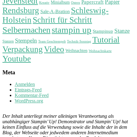
Jevenstedt
Papier
Papercraft
Minialbum
Kreativ
Ostern
Rendsburg
Schleswig-
Sale-A-Bration
Holstein
Schritt für Schritt
stampin up
Selbermachen
Stanze
Stampinup
Tutorial
Stempeln
Stanzen
Technik-Sonntag
Team Geschtempelt
Verpackung
Video
Weihnachten
Weihnachtskarte
Youtube
Meta
Anmelden
Eintrags-Feed
Kommentar-Feed
WordPress.org
Der Inhalt unterliegt meiner alleinigen Verantwortung als
unabhängiger Stampin’ Up! Demonstrator und Stampin’ Up! hat
keinen Einfluss auf die Verwendung sowie die Inhalte der in dem
Blog, der Webseite oder jedwedem anderen Internetmedium