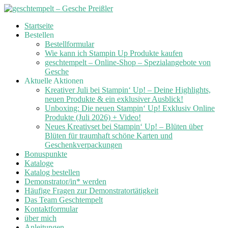
Skip
Startseite
to
Bestellen
content
Bestellformular
Wie kann ich Stampin Up Produkte kaufen
geschtempelt – Online-Shop – Spezialangebote von
Gesche
Aktuelle Aktionen
Kreativer Juli bei Stampin‘ Up! – Deine Highlights,
neuen Produkte & ein exklusiver Ausblick!
Unboxing: Die neuen Stampin‘ Up! Exklusiv Online
Produkte (Juli 2026) + Video!
Neues Kreativset bei Stampin‘ Up! – Blüten über
Blüten für traumhaft schöne Karten und
Geschenkverpackungen
Bonuspunkte
Kataloge
Katalog bestellen
Demonstrator/in* werden
Häufige Fragen zur Demonstratortätigkeit
Das Team Geschtempelt
Kontaktformular
über mich
Anleitungen