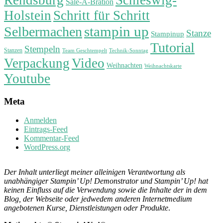
Sale-A-Bration
Holstein
Schritt für Schritt
stampin up
Selbermachen
Stanze
Stampinup
Tutorial
Stempeln
Stanzen
Technik-Sonntag
Team Geschtempelt
Verpackung
Video
Weihnachten
Weihnachtskarte
Youtube
Meta
Anmelden
Eintrags-Feed
Kommentar-Feed
WordPress.org
Der Inhalt unterliegt meiner alleinigen Verantwortung als
unabhängiger Stampin’ Up! Demonstrator und Stampin’ Up! hat
keinen Einfluss auf die Verwendung sowie die Inhalte der in dem
Blog, der Webseite oder jedwedem anderen Internetmedium
angebotenen Kurse, Dienstleistungen oder Produkte
.