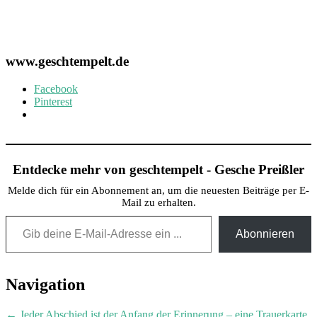
www.geschtempelt.de
Facebook
Pinterest
Entdecke mehr von geschtempelt - Gesche Preißler
Melde dich für ein Abonnement an, um die neuesten Beiträge per E-
Mail zu erhalten.
Gib deine E-Mail-Adresse ein ...
Abonnieren
Post
Navigation
navigation
←
Jeder Abschied ist der Anfang der Erinnerung – eine Trauerkarte