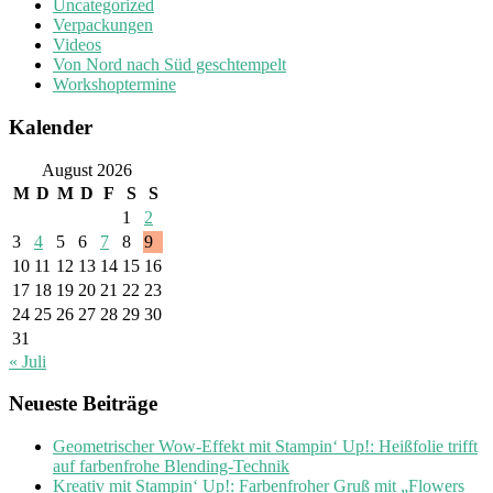
Uncategorized
Verpackungen
Videos
Von Nord nach Süd geschtempelt
Workshoptermine
Kalender
August 2026
M
D
M
D
F
S
S
1
2
3
4
5
6
7
8
9
10
11
12
13
14
15
16
17
18
19
20
21
22
23
24
25
26
27
28
29
30
31
« Juli
Neueste Beiträge
Geometrischer Wow-Effekt mit Stampin‘ Up!: Heißfolie trifft
auf farbenfrohe Blending-Technik
Kreativ mit Stampin‘ Up!: Farbenfroher Gruß mit „Flowers