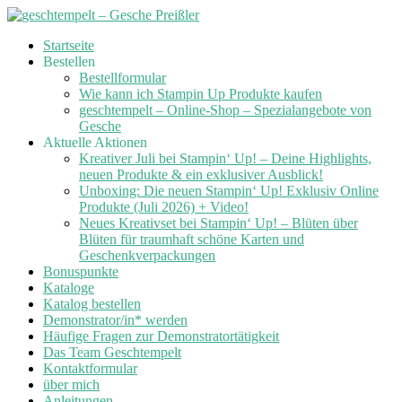
Skip
Startseite
to
Bestellen
content
Bestellformular
Wie kann ich Stampin Up Produkte kaufen
geschtempelt – Online-Shop – Spezialangebote von
Gesche
Aktuelle Aktionen
Kreativer Juli bei Stampin‘ Up! – Deine Highlights,
neuen Produkte & ein exklusiver Ausblick!
Unboxing: Die neuen Stampin‘ Up! Exklusiv Online
Produkte (Juli 2026) + Video!
Neues Kreativset bei Stampin‘ Up! – Blüten über
Blüten für traumhaft schöne Karten und
Geschenkverpackungen
Bonuspunkte
Kataloge
Katalog bestellen
Demonstrator/in* werden
Häufige Fragen zur Demonstratortätigkeit
Das Team Geschtempelt
Kontaktformular
über mich
Anleitungen