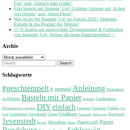
Fair“ und „Einfach gute Grüße“
Edel basteln mit Stampin‘ Up!: Goldene Akzente mit „Echos
von Details“ und „Inked Floret“
Was ist los bei Stampin’ Up! im August 2026? Aktionen,
Rabatte & das Produkt des Monats!
15 % Sparen auf ausgewählte Designerpapier & Farbkarton
von Stampin‘ Up!: Sichere dir deine Papierfavoriten! ✨
Archiv
Archiv
Search
for:
Schlagworte
#geschtempelt
Anleitung
# stempel
Anleitung
Basteln mit Papier
in Bildern
Cardmaking
Bestellen
DIY
einfach
Demonstrator werden
Einladung
Einsteigen
Frühling
Fun
Grußkarte
Geburtstag
Geschenk
Gratis
Hochzeit
Fold
Gutschein
Halloween
Jevenstedt
Papier
Papercraft
Minialbum
Kreativ
Ostern
Rendsburg
Schleswig-