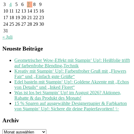
3
4
5
6
7
8
9
10
11
12
13
14
15
16
17
18
19
20
21
22
23
24
25
26
27
28
29
30
31
« Juli
Neueste Beiträge
Geometrischer Wow-Effekt mit Stampin‘ Up!: Heißfolie trifft
auf farbenfrohe Blending-Technik
Kreativ mit Stampin‘ Up!: Farbenfroher Gruß mit „Flowers
Fair“ und „Einfach gute Grüße“
Edel basteln mit Stampin‘ Up!: Goldene Akzente mit „Echos
von Details“ und „Inked Floret“
Was ist los bei Stampin’ Up! im August 2026? Aktionen,
Rabatte & das Produkt des Monats!
15 % Sparen auf ausgewählte Designerpapier & Farbkarton
von Stampin‘ Up!: Sichere dir deine Papierfavoriten! ✨
Archiv
Archiv