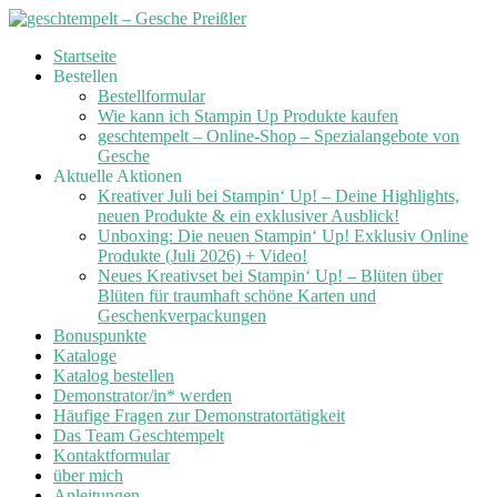
Skip
Startseite
to
Bestellen
content
Bestellformular
Wie kann ich Stampin Up Produkte kaufen
geschtempelt – Online-Shop – Spezialangebote von
Gesche
Aktuelle Aktionen
Kreativer Juli bei Stampin‘ Up! – Deine Highlights,
neuen Produkte & ein exklusiver Ausblick!
Unboxing: Die neuen Stampin‘ Up! Exklusiv Online
Produkte (Juli 2026) + Video!
Neues Kreativset bei Stampin‘ Up! – Blüten über
Blüten für traumhaft schöne Karten und
Geschenkverpackungen
Bonuspunkte
Kataloge
Katalog bestellen
Demonstrator/in* werden
Häufige Fragen zur Demonstratortätigkeit
Das Team Geschtempelt
Kontaktformular
über mich
Anleitungen