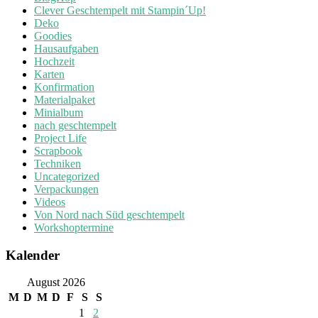
Clever Geschtempelt mit Stampin´Up!
Deko
Goodies
Hausaufgaben
Hochzeit
Karten
Konfirmation
Materialpaket
Minialbum
nach geschtempelt
Project Life
Scrapbook
Techniken
Uncategorized
Verpackungen
Videos
Von Nord nach Süd geschtempelt
Workshoptermine
Kalender
August 2026
M
D
M
D
F
S
S
1
2