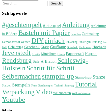
Search
for:
Schlagworte
#geschtempelt
Anleitung
# stempel
Anleitung
Basteln mit Papier
in Bildern
Cardmaking
Bestellen
DIY
einfach
Demonstrator werden
Einladung
Einsteigen
Frühling
Fun
Grußkarte
Geburtstag
Geschenk
Gratis
Hochzeit
Fold
Gutschein
Halloween
Jevenstedt
Papier
Papercraft
Minialbum
Kreativ
Ostern
Rendsburg
Schleswig-
Sale-A-Bration
Holstein
Schritt für Schritt
stampin up
Selbermachen
Stanze
Stampinup
Tutorial
Stempeln
Stanzen
Technik-Sonntag
Team Geschtempelt
Verpackung
Video
Weihnachten
Weihnachtskarte
Youtube
Meta