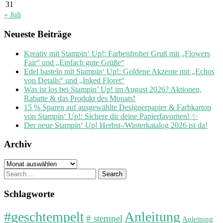
31
« Juli
Neueste Beiträge
Kreativ mit Stampin‘ Up!: Farbenfroher Gruß mit „Flowers
Fair“ und „Einfach gute Grüße“
Edel basteln mit Stampin‘ Up!: Goldene Akzente mit „Echos
von Details“ und „Inked Floret“
Was ist los bei Stampin’ Up! im August 2026? Aktionen,
Rabatte & das Produkt des Monats!
15 % Sparen auf ausgewählte Designerpapier & Farbkarton
von Stampin‘ Up!: Sichere dir deine Papierfavoriten! ✨
Der neue Stampin‘ Up! Herbst-/Winterkatalog 2026 ist da!
Archiv
Archiv
Search
for:
Schlagworte
#geschtempelt
Anleitung
# stempel
Anleitung