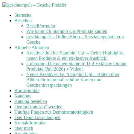
Skip
Startseite
to
Bestellen
content
Bestellformular
Wie kann ich Stampin Up Produkte kaufen
geschtempelt – Online-Shop – Spezialangebote von
Gesche
Aktuelle Aktionen
Kreativer Juli bei Stampin‘ Up! – Deine Highlights,
neuen Produkte & ein exklusiver Ausblick!
Unboxing: Die neuen Stampin‘ Up! Exklusiv Online
Produkte (Juli 2026) + Video!
Neues Kreativset bei Stampin‘ Up! – Blüten über
Blüten für traumhaft schöne Karten und
Geschenkverpackungen
Bonuspunkte
Kataloge
Katalog bestellen
Demonstrator/in* werden
Häufige Fragen zur Demonstratortätigkeit
Das Team Geschtempelt
Kontaktformular
über mich
Anleitungen