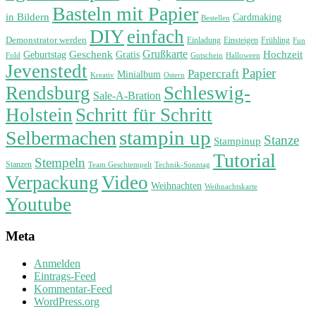
Basteln mit Papier
in Bildern
Cardmaking
Bestellen
DIY
einfach
Demonstrator werden
Einladung
Einsteigen
Frühling
Fun
Grußkarte
Geburtstag
Geschenk
Gratis
Hochzeit
Fold
Gutschein
Halloween
Jevenstedt
Papier
Papercraft
Minialbum
Kreativ
Ostern
Rendsburg
Schleswig-
Sale-A-Bration
Holstein
Schritt für Schritt
stampin up
Selbermachen
Stanze
Stampinup
Tutorial
Stempeln
Stanzen
Technik-Sonntag
Team Geschtempelt
Verpackung
Video
Weihnachten
Weihnachtskarte
Youtube
Meta
Anmelden
Eintrags-Feed
Kommentar-Feed
WordPress.org