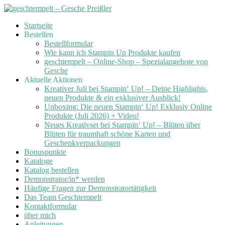
Skip
Startseite
to
Bestellen
content
Bestellformular
Wie kann ich Stampin Up Produkte kaufen
geschtempelt – Online-Shop – Spezialangebote von
Gesche
Aktuelle Aktionen
Kreativer Juli bei Stampin‘ Up! – Deine Highlights,
neuen Produkte & ein exklusiver Ausblick!
Unboxing: Die neuen Stampin‘ Up! Exklusiv Online
Produkte (Juli 2026) + Video!
Neues Kreativset bei Stampin‘ Up! – Blüten über
Blüten für traumhaft schöne Karten und
Geschenkverpackungen
Bonuspunkte
Kataloge
Katalog bestellen
Demonstrator/in* werden
Häufige Fragen zur Demonstratortätigkeit
Das Team Geschtempelt
Kontaktformular
über mich
Anleitungen