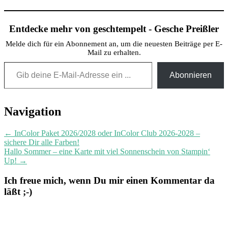
Entdecke mehr von geschtempelt - Gesche Preißler
Melde dich für ein Abonnement an, um die neuesten Beiträge per E-
Mail zu erhalten.
Gib deine E-Mail-Adresse ein ...
Abonnieren
Post
Navigation
navigation
←
InColor Paket 2026/2028 oder InColor Club 2026-2028 –
sichere Dir alle Farben!
Hallo Sommer – eine Karte mit viel Sonnenschein von Stampin‘
Up!
→
Ich freue mich, wenn Du mir einen Kommentar da
läßt ;-)