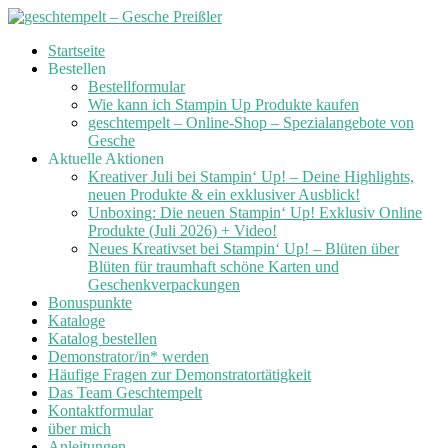
Skip
Startseite
to
Bestellen
content
Bestellformular
Wie kann ich Stampin Up Produkte kaufen
geschtempelt – Online-Shop – Spezialangebote von
Gesche
Aktuelle Aktionen
Kreativer Juli bei Stampin‘ Up! – Deine Highlights,
neuen Produkte & ein exklusiver Ausblick!
Unboxing: Die neuen Stampin‘ Up! Exklusiv Online
Produkte (Juli 2026) + Video!
Neues Kreativset bei Stampin‘ Up! – Blüten über
Blüten für traumhaft schöne Karten und
Geschenkverpackungen
Bonuspunkte
Kataloge
Katalog bestellen
Demonstrator/in* werden
Häufige Fragen zur Demonstratortätigkeit
Das Team Geschtempelt
Kontaktformular
über mich
Anleitungen