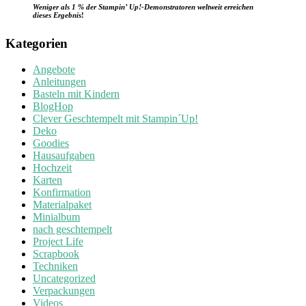
Weniger als 1 % der Stampin’ Up!-Demonstratoren weltweit erreichen
dieses Ergebnis
!
Kategorien
Angebote
Anleitungen
Basteln mit Kindern
BlogHop
Clever Geschtempelt mit Stampin´Up!
Deko
Goodies
Hausaufgaben
Hochzeit
Karten
Konfirmation
Materialpaket
Minialbum
nach geschtempelt
Project Life
Scrapbook
Techniken
Uncategorized
Verpackungen
Videos