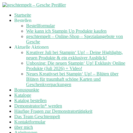
Skip
Startseite
to
Bestellen
content
Bestellformular
Wie kann ich Stampin Up Produkte kaufen
geschtempelt – Online-Shop – Spezialangebote von
Gesche
Aktuelle Aktionen
Kreativer Juli bei Stampin‘ Up! – Deine Highlights,
neuen Produkte & ein exklusiver Ausblick!
Unboxing: Die neuen Stampin‘ Up! Exklusiv Online
Produkte (Juli 2026) + Video!
Neues Kreativset bei Stampin‘ Up! – Blüten über
Blüten für traumhaft schöne Karten und
Geschenkverpackungen
Bonuspunkte
Kataloge
Katalog bestellen
Demonstrator/in* werden
Häufige Fragen zur Demonstratortätigkeit
Das Team Geschtempelt
Kontaktformular
über mich
Anleitungen