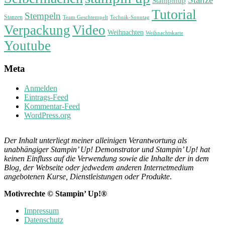
Stampinup
Tutorial
Stempeln
Stanzen
Technik-Sonntag
Team Geschtempelt
Verpackung
Video
Weihnachten
Weihnachtskarte
Youtube
Meta
Anmelden
Eintrags-Feed
Kommentar-Feed
WordPress.org
Der Inhalt unterliegt meiner alleinigen Verantwortung als
unabhängiger Stampin’ Up! Demonstrator und Stampin’ Up! hat
keinen Einfluss auf die Verwendung sowie die Inhalte der in dem
Blog, der Webseite oder jedwedem anderen Internetmedium
angebotenen Kurse, Dienstleistungen oder Produkte
.
Motivrechte © Stampin’ Up!®
Impressum
Datenschutz