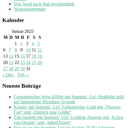
Von Nord nach Süd geschtempelt
Workshoptermine
Kalender
Januar 2025
M
D
M
D
F
S
S
1
2
3
4
5
6
7
8
9
10
11
12
13
14
15
16
17
18
19
20
21
22
23
24
25
26
27
28
29
30
31
« Dez.
Feb. »
Neueste Beiträge
Geometrischer Wow-Effekt mit Stampin‘ Up!: Heißfolie trifft
auf farbenfrohe Blending-Technik
Kreativ mit Stampin‘ Up!: Farbenfroher Gruß mit „Flowers
Fair“ und „Einfach gute Grüße“
Edel basteln mit Stampin‘ Up!: Goldene Akzente mit „Echos
von Details“ und „Inked Floret“
Was ist los bei Stampin’ Up! im August 2026? Aktionen,