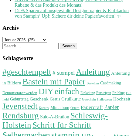
Rabatte & das Produkt des Monats!
15 % Sparen auf ausgewählte Designerpapier & Farbkarton
von Stampin‘ Up!: Sichere dir deine Papierfavoriten! ✨
Archiv
Archiv
Search
for:
Schlagworte
#geschtempelt
Anleitung
# stempel
Anleitung
Basteln mit Papier
in Bildern
Cardmaking
Bestellen
DIY
einfach
Demonstrator werden
Einladung
Einsteigen
Frühling
Fun
Grußkarte
Geburtstag
Geschenk
Gratis
Hochzeit
Fold
Gutschein
Halloween
Jevenstedt
Papier
Papercraft
Minialbum
Kreativ
Ostern
Rendsburg
Schleswig-
Sale-A-Bration
Holstein
Schritt für Schritt
stampin up
Selbermachen
Stanze