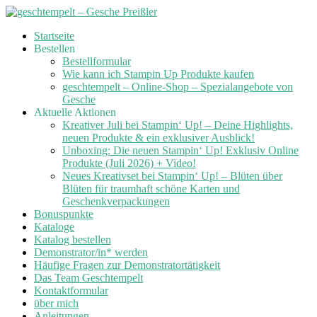
Skip
Startseite
to
Bestellen
content
Bestellformular
Wie kann ich Stampin Up Produkte kaufen
geschtempelt – Online-Shop – Spezialangebote von
Gesche
Aktuelle Aktionen
Kreativer Juli bei Stampin‘ Up! – Deine Highlights,
neuen Produkte & ein exklusiver Ausblick!
Unboxing: Die neuen Stampin‘ Up! Exklusiv Online
Produkte (Juli 2026) + Video!
Neues Kreativset bei Stampin‘ Up! – Blüten über
Blüten für traumhaft schöne Karten und
Geschenkverpackungen
Bonuspunkte
Kataloge
Katalog bestellen
Demonstrator/in* werden
Häufige Fragen zur Demonstratortätigkeit
Das Team Geschtempelt
Kontaktformular
über mich
Anleitungen