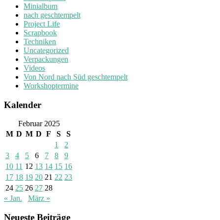
Minialbum
nach geschtempelt
Project Life
Scrapbook
Techniken
Uncategorized
Verpackungen
Videos
Von Nord nach Süd geschtempelt
Workshoptermine
Kalender
Februar 2025
M
D
M
D
F
S
S
1
2
3
4
5
6
7
8
9
10
11
12
13
14
15
16
17
18
19
20
21
22
23
24
25
26
27
28
« Jan.
März »
Neueste Beiträge