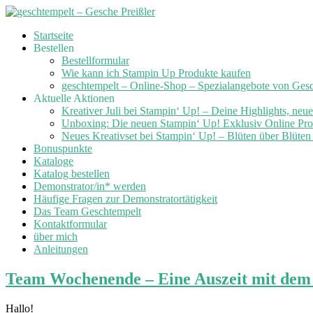
Skip
Startseite
to
Bestellen
content
Bestellformular
Wie kann ich Stampin Up Produkte kaufen
geschtempelt – Online-Shop – Spezialangebote von Ges
Aktuelle Aktionen
Kreativer Juli bei Stampin‘ Up! – Deine Highlights, neu
Unboxing: Die neuen Stampin‘ Up! Exklusiv Online Prod
Neues Kreativset bei Stampin‘ Up! – Blüten über Blüte
Bonuspunkte
Kataloge
Katalog bestellen
Demonstrator/in* werden
Häufige Fragen zur Demonstratortätigkeit
Das Team Geschtempelt
Kontaktformular
über mich
Anleitungen
Team Wochenende – Eine Auszeit mit dem
Hallo!