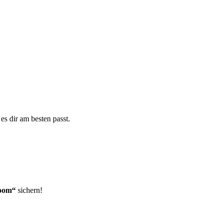
s dir am besten passt.
loom“
sichern!