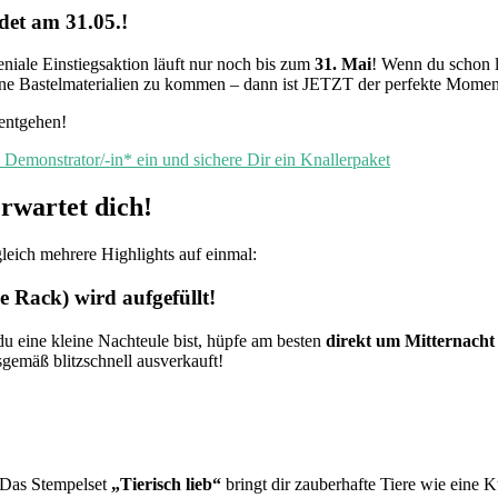
det am 31.05.!
eniale Einstiegsaktion läuft nur noch bis zum
31. Mai
! Wenn du schon l
eine Bastelmaterialien zu kommen – dann ist JETZT der perfekte Momen
 entgehen!
Demonstrator/-in* ein und sichere Dir ein Knallerpaket
erwartet dich!
leich mehrere Highlights auf einmal:
 Rack) wird aufgefüllt!
du eine kleine Nachteule bist, hüpfe am besten
direkt um Mitternacht
gemäß blitzschnell ausverkauft!
 Das Stempelset
„Tierisch lieb“
bringt dir zauberhafte Tiere wie eine 