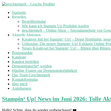
Skip
Startseite
to
Bestellen
content
Bestellformular
Wie kann ich Stampin Up Produkte kaufen
geschtempelt – Online-Shop – Spezialangebote von Ges
Aktuelle Aktionen
Kreativer Juli bei Stampin‘ Up! – Deine Highlights, neu
Unboxing: Die neuen Stampin‘ Up! Exklusiv Online Prod
Neues Kreativset bei Stampin‘ Up! – Blüten über Blüte
Bonuspunkte
Kataloge
Katalog bestellen
Demonstrator/in* werden
Häufige Fragen zur Demonstratortätigkeit
Das Team Geschtempelt
Kontaktformular
über mich
Anleitungen
Stampin‘ Up! News im Juni 2026: Tolle Ak
Hallo! Schön, dass du wieder vorbeischaust! ❤️