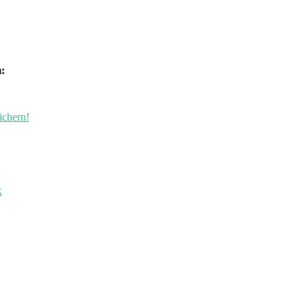
:
ichern!
k