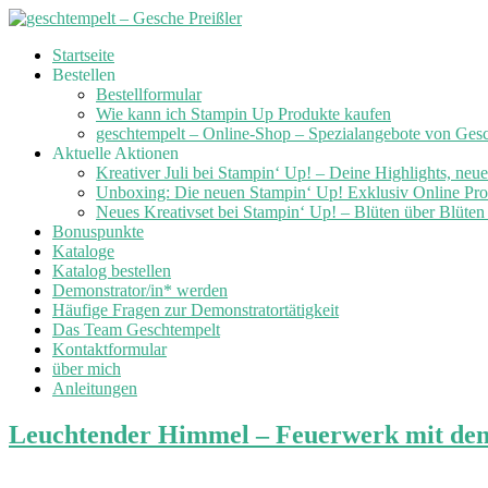
Skip
Startseite
to
Bestellen
content
Bestellformular
Wie kann ich Stampin Up Produkte kaufen
geschtempelt – Online-Shop – Spezialangebote von Ges
Aktuelle Aktionen
Kreativer Juli bei Stampin‘ Up! – Deine Highlights, neu
Unboxing: Die neuen Stampin‘ Up! Exklusiv Online Prod
Neues Kreativset bei Stampin‘ Up! – Blüten über Blüte
Bonuspunkte
Kataloge
Katalog bestellen
Demonstrator/in* werden
Häufige Fragen zur Demonstratortätigkeit
Das Team Geschtempelt
Kontaktformular
über mich
Anleitungen
Leuchtender Himmel – Feuerwerk mit den