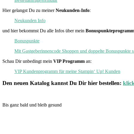
Bestellanfrageformular
Hier gelangst Du zu meiner
Neukunden-Info
:
Neukunden Info
und hier bekommst Du alle Infos über mein
Bonuspunkteprogramm
Bonuspunkte
Mit Gastgeberinnencode Shoppen und doppelte Bonuspunkte s
Schau Dir unbedingt mein
VIP Programm
an:
VIP Kundenprogramm für meine Stampin‘ Up! Kunden
Den neuen
Katalog
kannst Du Dir hier bestellen:
klic
Bis ganz bald und bleib gesund