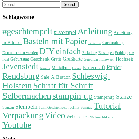
Search
for:
Schlagworte
#geschtempelt
Anleitung
# stempel
Anleitung
Basteln mit Papier
in Bildern
Cardmaking
Bestellen
DIY
einfach
Demonstrator werden
Einladung
Einsteigen
Frühling
Fun
Grußkarte
Geburtstag
Geschenk
Gratis
Hochzeit
Fold
Gutschein
Halloween
Jevenstedt
Papier
Papercraft
Minialbum
Kreativ
Ostern
Rendsburg
Schleswig-
Sale-A-Bration
Holstein
Schritt für Schritt
stampin up
Selbermachen
Stanze
Stampinup
Tutorial
Stempeln
Stanzen
Technik-Sonntag
Team Geschtempelt
Verpackung
Video
Weihnachten
Weihnachtskarte
Youtube
Meta