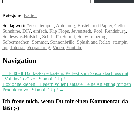
Kategorien
Karten
Schlagworte
#geschtempelt
,
Anleitung
,
Basteln mit Papier
,
Cello
Sunshine
,
DIY
,
einfach
,
Flip Flops
,
Jevenstedt
,
Pool
,
Rendsburg
,
Schleswig-Holstein
,
Schritt für Schritt
,
Schwimmering
,
Selbermachen
,
Sommer
,
Sonnenbrille
,
Splash and Relax
,
stampin
up
,
Tutorial
,
Verpackung
,
Video
,
Youtube
Post
Navigation
navigation
←
Fußball-Dankeskarte basteln: Perfekt zum Saisonabschluss mit
„Voll ins Tor“ von Stampin‘ Up!
Box ohne kleben – Federn voller Fantasie – eine Anleitung mit den
Produkten von Stampin‘ Up!
→
Ich freue mich, wenn Du mir einen Kommentar da
läßt ;-)