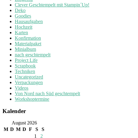
Clever Geschtempelt mit Stampin´Up!
Deko
Goodies
Hausaufgaben
Hochzeit
Karten
Konfirmation
Materialpaket
Minialbum
nach geschtempelt
Project Life
Scrapbook
Techniken
Uncategorized
Verpackungen
Videos
Von Nord nach Süd geschtempelt
Workshoptermine
Kalender
August 2026
M
D
M
D
F
S
S
1
2