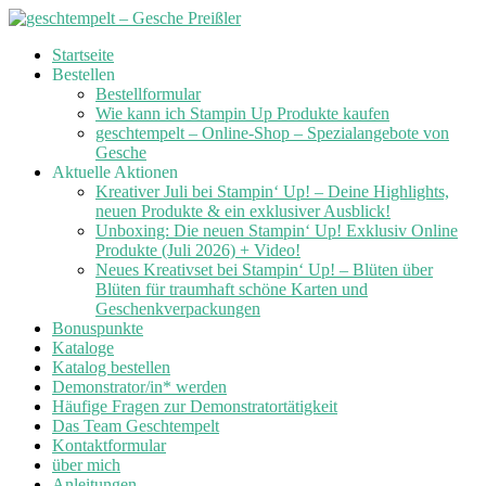
Skip
Startseite
to
Bestellen
content
Bestellformular
Wie kann ich Stampin Up Produkte kaufen
geschtempelt – Online-Shop – Spezialangebote von
Gesche
Aktuelle Aktionen
Kreativer Juli bei Stampin‘ Up! – Deine Highlights,
neuen Produkte & ein exklusiver Ausblick!
Unboxing: Die neuen Stampin‘ Up! Exklusiv Online
Produkte (Juli 2026) + Video!
Neues Kreativset bei Stampin‘ Up! – Blüten über
Blüten für traumhaft schöne Karten und
Geschenkverpackungen
Bonuspunkte
Kataloge
Katalog bestellen
Demonstrator/in* werden
Häufige Fragen zur Demonstratortätigkeit
Das Team Geschtempelt
Kontaktformular
über mich
Anleitungen