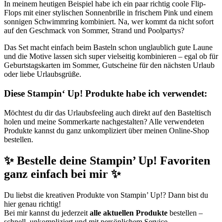
In meinem heutigen Beispiel habe ich ein paar richtig coole Flip-
Flops mit einer stylischen Sonnenbrille in frischem Pink und einem
sonnigen Schwimmring kombiniert. Na, wer kommt da nicht sofort
auf den Geschmack von Sommer, Strand und Poolpartys? ️
Das Set macht einfach beim Basteln schon unglaublich gute Laune
und die Motive lassen sich super vielseitig kombinieren – egal ob für
Geburtstagskarten im Sommer, Gutscheine für den nächsten Urlaub
oder liebe Urlaubsgrüße.
Diese Stampin‘ Up! Produkte habe ich verwendet:
Möchtest du dir das Urlaubsfeeling auch direkt auf den Basteltisch
holen und meine Sommerkarte nachgestalten? Alle verwendeten
Produkte kannst du ganz unkompliziert über meinen Online-Shop
bestellen.
✨ Bestelle deine Stampin’ Up! Favoriten
ganz einfach bei mir ✨
Du liebst die kreativen Produkte von Stampin’ Up!? Dann bist du
hier genau richtig!
Bei mir kannst du jederzeit
alle aktuellen Produkte
bestellen –
schnell, unkompliziert und mit persönlichem Service.