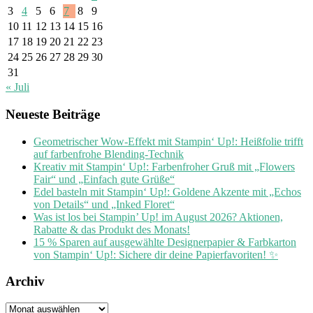
3
4
5
6
7
8
9
10
11
12
13
14
15
16
17
18
19
20
21
22
23
24
25
26
27
28
29
30
31
« Juli
Neueste Beiträge
Geometrischer Wow-Effekt mit Stampin‘ Up!: Heißfolie trifft
auf farbenfrohe Blending-Technik
Kreativ mit Stampin‘ Up!: Farbenfroher Gruß mit „Flowers
Fair“ und „Einfach gute Grüße“
Edel basteln mit Stampin‘ Up!: Goldene Akzente mit „Echos
von Details“ und „Inked Floret“
Was ist los bei Stampin’ Up! im August 2026? Aktionen,
Rabatte & das Produkt des Monats!
15 % Sparen auf ausgewählte Designerpapier & Farbkarton
von Stampin‘ Up!: Sichere dir deine Papierfavoriten! ✨
Archiv
Archiv