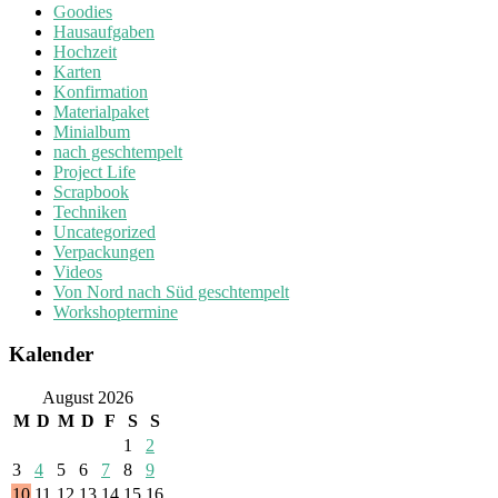
Goodies
Hausaufgaben
Hochzeit
Karten
Konfirmation
Materialpaket
Minialbum
nach geschtempelt
Project Life
Scrapbook
Techniken
Uncategorized
Verpackungen
Videos
Von Nord nach Süd geschtempelt
Workshoptermine
Kalender
August 2026
M
D
M
D
F
S
S
1
2
3
4
5
6
7
8
9
10
11
12
13
14
15
16