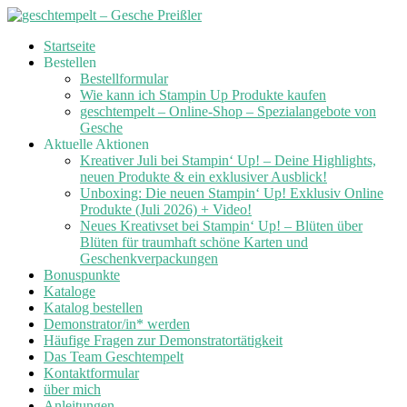
Skip
Startseite
to
Bestellen
content
Bestellformular
Wie kann ich Stampin Up Produkte kaufen
geschtempelt – Online-Shop – Spezialangebote von
Gesche
Aktuelle Aktionen
Kreativer Juli bei Stampin‘ Up! – Deine Highlights,
neuen Produkte & ein exklusiver Ausblick!
Unboxing: Die neuen Stampin‘ Up! Exklusiv Online
Produkte (Juli 2026) + Video!
Neues Kreativset bei Stampin‘ Up! – Blüten über
Blüten für traumhaft schöne Karten und
Geschenkverpackungen
Bonuspunkte
Kataloge
Katalog bestellen
Demonstrator/in* werden
Häufige Fragen zur Demonstratortätigkeit
Das Team Geschtempelt
Kontaktformular
über mich
Anleitungen