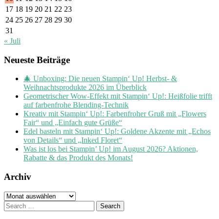
17
18
19
20
21
22
23
24
25
26
27
28
29
30
31
« Juli
Neueste Beiträge
🎄 Unboxing: Die neuen Stampin‘ Up! Herbst- &
Weihnachtsprodukte 2026 im Überblick
Geometrischer Wow-Effekt mit Stampin‘ Up!: Heißfolie trifft
auf farbenfrohe Blending-Technik
Kreativ mit Stampin‘ Up!: Farbenfroher Gruß mit „Flowers
Fair“ und „Einfach gute Grüße“
Edel basteln mit Stampin‘ Up!: Goldene Akzente mit „Echos
von Details“ und „Inked Floret“
Was ist los bei Stampin’ Up! im August 2026? Aktionen,
Rabatte & das Produkt des Monats!
Archiv
Archiv
Search
for: