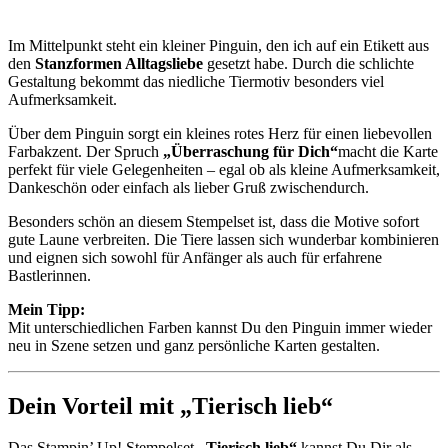
Im Mittelpunkt steht ein kleiner Pinguin, den ich auf ein Etikett aus
den
Stanzformen Alltagsliebe
gesetzt habe. Durch die schlichte
Gestaltung bekommt das niedliche Tiermotiv besonders viel
Aufmerksamkeit.
Über dem Pinguin sorgt ein kleines rotes Herz für einen liebevollen
Farbakzent. Der Spruch
„Überraschung für Dich“
macht die Karte
perfekt für viele Gelegenheiten – egal ob als kleine Aufmerksamkeit,
Dankeschön oder einfach als lieber Gruß zwischendurch.
Besonders schön an diesem Stempelset ist, dass die Motive sofort
gute Laune verbreiten. Die Tiere lassen sich wunderbar kombinieren
und eignen sich sowohl für Anfänger als auch für erfahrene
Bastlerinnen.
Mein Tipp:
Mit unterschiedlichen Farben kannst Du den Pinguin immer wieder
neu in Szene setzen und ganz persönliche Karten gestalten.
Dein Vorteil mit „Tierisch lieb“
Das Stampin’ Up! Stempelset
„Tierisch lieb“
kannst Du Dir als