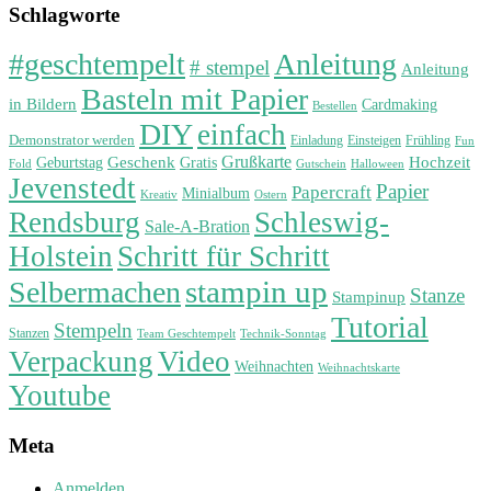
Schlagworte
#geschtempelt
Anleitung
# stempel
Anleitung
Basteln mit Papier
in Bildern
Cardmaking
Bestellen
DIY
einfach
Demonstrator werden
Einladung
Einsteigen
Frühling
Fun
Grußkarte
Geburtstag
Geschenk
Gratis
Hochzeit
Fold
Gutschein
Halloween
Jevenstedt
Papier
Papercraft
Minialbum
Kreativ
Ostern
Rendsburg
Schleswig-
Sale-A-Bration
Holstein
Schritt für Schritt
stampin up
Selbermachen
Stanze
Stampinup
Tutorial
Stempeln
Stanzen
Technik-Sonntag
Team Geschtempelt
Verpackung
Video
Weihnachten
Weihnachtskarte
Youtube
Meta
Anmelden