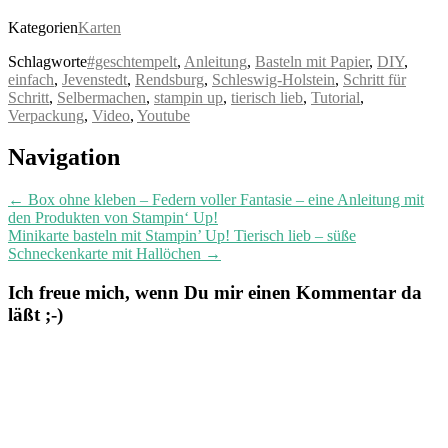
Kategorien
Karten
Schlagworte
#geschtempelt
,
Anleitung
,
Basteln mit Papier
,
DIY
,
einfach
,
Jevenstedt
,
Rendsburg
,
Schleswig-Holstein
,
Schritt für
Schritt
,
Selbermachen
,
stampin up
,
tierisch lieb
,
Tutorial
,
Verpackung
,
Video
,
Youtube
Post
Navigation
navigation
←
Box ohne kleben – Federn voller Fantasie – eine Anleitung mit
den Produkten von Stampin‘ Up!
Minikarte basteln mit Stampin’ Up! Tierisch lieb – süße
Schneckenkarte mit Hallöchen
→
Ich freue mich, wenn Du mir einen Kommentar da
läßt ;-)