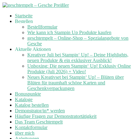
Skip
Startseite
to
Bestellen
content
Bestellformular
Wie kann ich Stampin Up Produkte kaufen
geschtempelt – Online-Shop – Spezialangebote von
Gesche
Aktuelle Aktionen
Kreativer Juli bei Stampin‘ Up! – Deine Highlights,
neuen Produkte & ein exklusiver Ausblick!
Unboxing: Die neuen Stampin‘ Up! Exklusiv Online
Produkte (Juli 2026) + Video!
Neues Kreativset bei Stampin‘ Up! – Blüten über
Blüten für traumhaft schöne Karten und
Geschenkverpackungen
Bonuspunkte
Kataloge
Katalog bestellen
Demonstrator/in* werden
Häufige Fragen zur Demonstratortätigkeit
Das Team Geschtempelt
Kontaktformular
über mich
Anleitungen