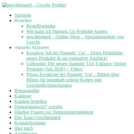
Skip
Startseite
to
Bestellen
content
Bestellformular
Wie kann ich Stampin Up Produkte kaufen
geschtempelt – Online-Shop – Spezialangebote von
Gesche
Aktuelle Aktionen
Kreativer Juli bei Stampin‘ Up! – Deine Highlights,
neuen Produkte & ein exklusiver Ausblick!
Unboxing: Die neuen Stampin‘ Up! Exklusiv Online
Produkte (Juli 2026) + Video!
Neues Kreativset bei Stampin‘ Up! – Blüten über
Blüten für traumhaft schöne Karten und
Geschenkverpackungen
Bonuspunkte
Kataloge
Katalog bestellen
Demonstrator/in* werden
Häufige Fragen zur Demonstratortätigkeit
Das Team Geschtempelt
Kontaktformular
über mich
Anleitungen