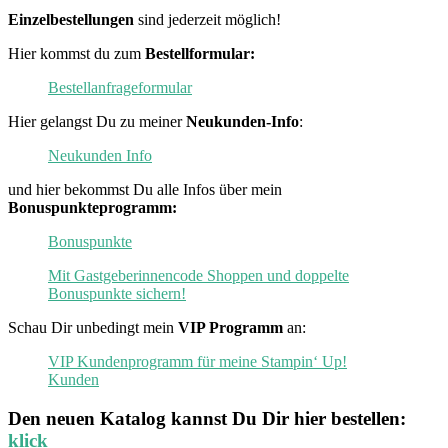
Einzelbestellungen
sind jederzeit möglich!
Hier kommst du zum
Bestellformular:
Bestellanfrageformular
Hier gelangst Du zu meiner
Neukunden-Info
:
Neukunden Info
und hier bekommst Du alle Infos über mein
Bonuspunkteprogramm:
Bonuspunkte
Mit Gastgeberinnencode Shoppen und doppelte
Bonuspunkte sichern!
Schau Dir unbedingt mein
VIP Programm
an:
VIP Kundenprogramm für meine Stampin‘ Up!
Kunden
Den neuen
Katalog
kannst Du Dir hier bestellen:
klick