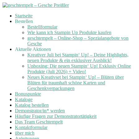
Skip
Startseite
to
Bestellen
content
Bestellformular
Wie kann ich Stampin Up Produkte kaufen
geschtempelt – Online-Shop – Spezialangebote von
Gesche
Aktuelle Aktionen
Kreativer Juli bei Stampin‘ Up! – Deine Highlights,
neuen Produkte & ein exklusiver Ausblick!
Unboxing: Die neuen Stampin‘ Up! Exklusiv Online
Produkte (Juli 2026) + Video!
Neues Kreativset bei Stampin‘ Up! – Blüten über
Blüten für traumhaft schöne Karten und
Geschenkverpackungen
Bonuspunkte
Kataloge
Katalog bestellen
Demonstrator/in* werden
Häufige Fragen zur Demonstratortätigkeit
Das Team Geschtempelt
Kontaktformular
über mich
Anleitungen