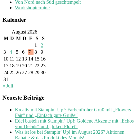
Von Nord nach Süd geschtempelt
Workshoptermine
Kalender
August 2026
M
D
M
D
F
S
S
1
2
3
4
5
6
7
8
9
10
11
12
13
14
15
16
17
18
19
20
21
22
23
24
25
26
27
28
29
30
31
« Juli
Neueste Beiträge
Kreativ mit Stampin‘ Up!: Farbenfroher Gruß mit „Flowers
Fair“ und „Einfach gute Grüße“
Edel basteln mit Stampin‘ Up!: Goldene Akzente mit „Echos
von Details“ und „Inked Floret“
Was ist los bei Stampin’ Up! im August 2026? Aktionen,
Rabatte & das Produkt des Monats!