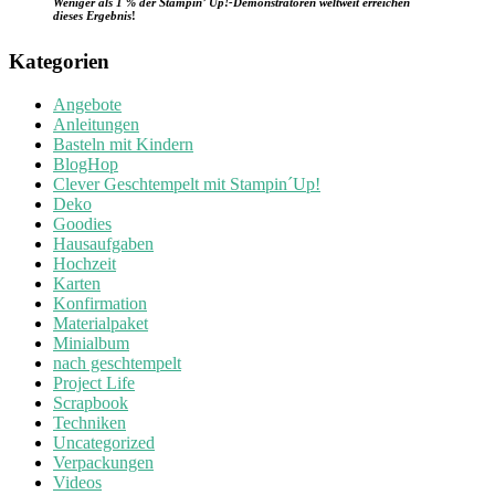
Weniger als 1 % der Stampin’ Up!-Demonstratoren weltweit erreichen
dieses Ergebnis
!
Kategorien
Angebote
Anleitungen
Basteln mit Kindern
BlogHop
Clever Geschtempelt mit Stampin´Up!
Deko
Goodies
Hausaufgaben
Hochzeit
Karten
Konfirmation
Materialpaket
Minialbum
nach geschtempelt
Project Life
Scrapbook
Techniken
Uncategorized
Verpackungen
Videos