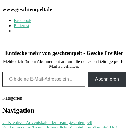
www.geschtempelt.de
Facebook
Pinterest
Entdecke mehr von geschtempelt - Gesche Preißler
Melde dich für ein Abonnement an, um die neuesten Beiträge per E-
Mail zu erhalten.
Gib deine E-Mail-Adresse ein ...
Abonnieren
Kategorien
Post
Navigation
navigation
←
Kreativer Adventskalender Team geschtempelt
Willkommen im Team – Freundliche Wichtel von Stampin‘ Up!
→