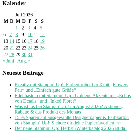
Kalender
Juli 2026
M
D
M
D
F
S
S
1
2
3
4
5
6
7
8
9
10
11
12
13
14
15
16
17
18
19
20
21
22
23
24
25
26
27
28
29
30
31
« Juni
Aug. »
Neueste Beiträge
Kreativ mit Stampin‘ Up!: Farbenfroher Gruß mit „Flowers
Fair“ und „Einfach gute Grüße“
Edel basteln mit Stampin‘ Up!: Goldene Akzente mit „Echos
von Details“ und „Inked Floret“
Was ist los bei Stampin’ Up! im August 2026? Aktionen,
Rabatte & das Produkt des Monats!
15 % Sparen auf ausgewählte Designerpapier & Farbkarton
von Stampin‘ Up!: Sichere dir deine Papierfavoriten! ✨
Der neue Stampin‘ Up! Herbst-/Winterkatalog 2026 ist da!