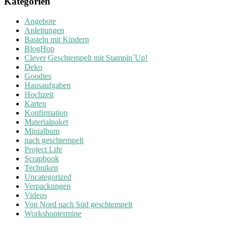
Kategorien
Angebote
Anleitungen
Basteln mit Kindern
BlogHop
Clever Geschtempelt mit Stampin´Up!
Deko
Goodies
Hausaufgaben
Hochzeit
Karten
Konfirmation
Materialpaket
Minialbum
nach geschtempelt
Project Life
Scrapbook
Techniken
Uncategorized
Verpackungen
Videos
Von Nord nach Süd geschtempelt
Workshoptermine