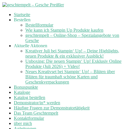
Skip
Startseite
to
Bestellen
content
Bestellformular
Wie kann ich Stampin Up Produkte kaufen
geschtempelt – Online-Shop – Spezialangebote von
Gesche
Aktuelle Aktionen
Kreativer Juli bei Stampin‘ Up! – Deine Highlights,
neuen Produkte & ein exklusiver Ausblick!
Unboxing: Die neuen Stampin‘ Up! Exklusiv Online
Produkte (Juli 2026) + Video!
Neues Kreativset bei Stampin‘ Up! – Blüten über
Blüten für traumhaft schöne Karten und
Geschenkverpackungen
Bonuspunkte
Kataloge
Katalog bestellen
Demonstrator/in* werden
Häufige Fragen zur Demonstratortätigkeit
Das Team Geschtempelt
Kontaktformular
über mich
Anleitungen