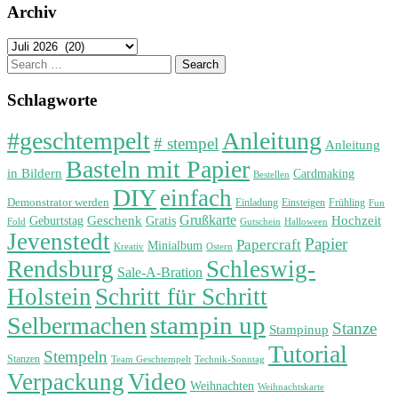
Archiv
Archiv
Search
for:
Schlagworte
#geschtempelt
Anleitung
# stempel
Anleitung
Basteln mit Papier
in Bildern
Cardmaking
Bestellen
DIY
einfach
Demonstrator werden
Einladung
Einsteigen
Frühling
Fun
Grußkarte
Geburtstag
Geschenk
Gratis
Hochzeit
Fold
Gutschein
Halloween
Jevenstedt
Papier
Papercraft
Minialbum
Kreativ
Ostern
Rendsburg
Schleswig-
Sale-A-Bration
Holstein
Schritt für Schritt
stampin up
Selbermachen
Stanze
Stampinup
Tutorial
Stempeln
Stanzen
Technik-Sonntag
Team Geschtempelt
Verpackung
Video
Weihnachten
Weihnachtskarte