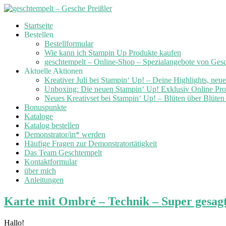
Skip
Startseite
to
Bestellen
content
Bestellformular
Wie kann ich Stampin Up Produkte kaufen
geschtempelt – Online-Shop – Spezialangebote von Ges
Aktuelle Aktionen
Kreativer Juli bei Stampin‘ Up! – Deine Highlights, neu
Unboxing: Die neuen Stampin‘ Up! Exklusiv Online Prod
Neues Kreativset bei Stampin‘ Up! – Blüten über Blüte
Bonuspunkte
Kataloge
Katalog bestellen
Demonstrator/in* werden
Häufige Fragen zur Demonstratortätigkeit
Das Team Geschtempelt
Kontaktformular
über mich
Anleitungen
Karte mit Ombré – Technik – Super gesagt
Hallo!