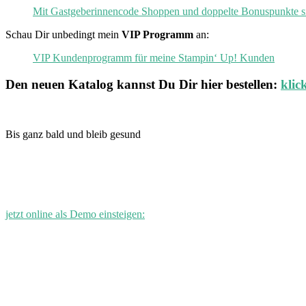
Mit Gastgeberinnencode Shoppen und doppelte Bonuspunkte s
Schau Dir unbedingt mein
VIP Programm
an:
VIP Kundenprogramm für meine Stampin‘ Up! Kunden
Den neuen
Katalog
kannst Du Dir hier bestellen:
klic
Bis ganz bald und bleib gesund
jetzt online als Demo einsteigen: