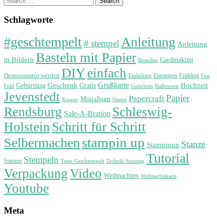
for:
Schlagworte
#geschtempelt
Anleitung
# stempel
Anleitung
Basteln mit Papier
in Bildern
Cardmaking
Bestellen
DIY
einfach
Demonstrator werden
Einladung
Einsteigen
Frühling
Fun
Grußkarte
Geburtstag
Geschenk
Gratis
Hochzeit
Fold
Gutschein
Halloween
Jevenstedt
Papier
Papercraft
Minialbum
Kreativ
Ostern
Rendsburg
Schleswig-
Sale-A-Bration
Holstein
Schritt für Schritt
stampin up
Selbermachen
Stanze
Stampinup
Tutorial
Stempeln
Stanzen
Technik-Sonntag
Team Geschtempelt
Verpackung
Video
Weihnachten
Weihnachtskarte
Youtube
Meta