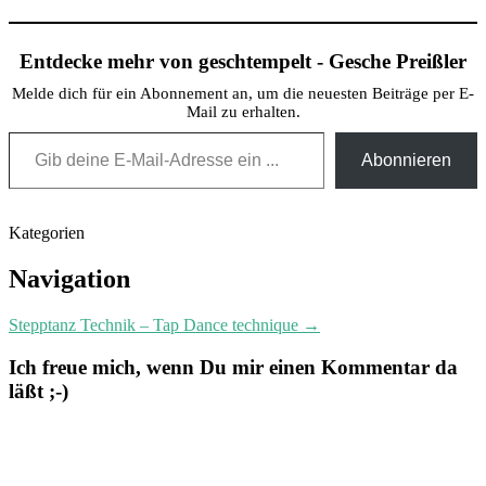
Entdecke mehr von geschtempelt - Gesche Preißler
Melde dich für ein Abonnement an, um die neuesten Beiträge per E-
Mail zu erhalten.
Gib deine E-Mail-Adresse ein ...
Abonnieren
Kategorien
Post
Navigation
navigation
Stepptanz Technik – Tap Dance technique
→
Ich freue mich, wenn Du mir einen Kommentar da
läßt ;-)