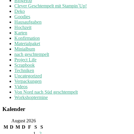
BlogHop
Clever Geschtempelt mit Stampin´Up!
Deko
Goodies
Hausaufgaben
Hochzeit
Karten
Konfirmation
Materialpaket
Minialbum
nach geschtempelt
Project Life
Scrapbook
Techniken
Uncategorized
Verpackungen
Videos
Von Nord nach Süd geschtempelt
Workshoptermine
Kalender
August 2026
M
D
M
D
F
S
S
1
2