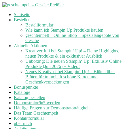
Skip
Startseite
to
Bestellen
content
Bestellformular
Wie kann ich Stampin Up Produkte kaufen
geschtempelt – Online-Shop – Spezialangebote von
Gesche
Aktuelle Aktionen
Kreativer Juli bei Stampin‘ Up! – Deine Highlights,
neuen Produkte & ein exklusiver Ausblick!
Unboxing: Die neuen Stampin‘ Up! Exklusiv Online
Produkte (Juli 2026) + Video!
Neues Kreativset bei Stampin‘ Up! – Blüten über
Blüten für traumhaft schöne Karten und
Geschenkverpackungen
Bonuspunkte
Kataloge
Katalog bestellen
Demonstrator/in* werden
Häufige Fragen zur Demonstratortätigkeit
Das Team Geschtempelt
Kontaktformular
über mich
Anleitungen