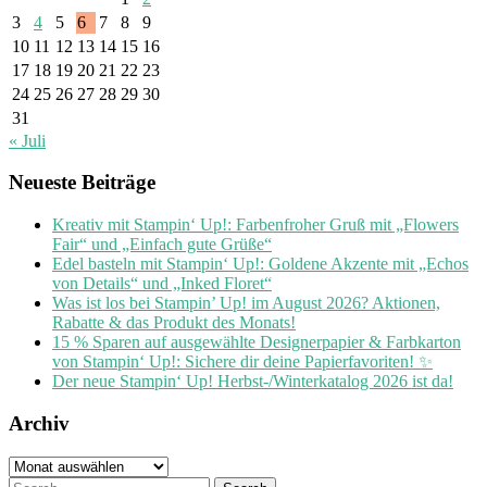
3
4
5
6
7
8
9
10
11
12
13
14
15
16
17
18
19
20
21
22
23
24
25
26
27
28
29
30
31
« Juli
Neueste Beiträge
Kreativ mit Stampin‘ Up!: Farbenfroher Gruß mit „Flowers
Fair“ und „Einfach gute Grüße“
Edel basteln mit Stampin‘ Up!: Goldene Akzente mit „Echos
von Details“ und „Inked Floret“
Was ist los bei Stampin’ Up! im August 2026? Aktionen,
Rabatte & das Produkt des Monats!
15 % Sparen auf ausgewählte Designerpapier & Farbkarton
von Stampin‘ Up!: Sichere dir deine Papierfavoriten! ✨
Der neue Stampin‘ Up! Herbst-/Winterkatalog 2026 ist da!
Archiv
Archiv
Search