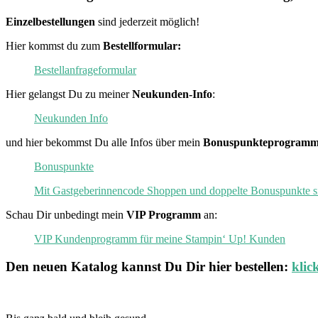
Einzelbestellungen
sind jederzeit möglich!
Hier kommst du zum
Bestellformular:
Bestellanfrageformular
Hier gelangst Du zu meiner
Neukunden-Info
:
Neukunden Info
und hier bekommst Du alle Infos über mein
Bonuspunkteprogramm
Bonuspunkte
Mit Gastgeberinnencode Shoppen und doppelte Bonuspunkte s
Schau Dir unbedingt mein
VIP Programm
an:
VIP Kundenprogramm für meine Stampin‘ Up! Kunden
Den neuen
Katalog
kannst Du Dir hier bestellen:
klic