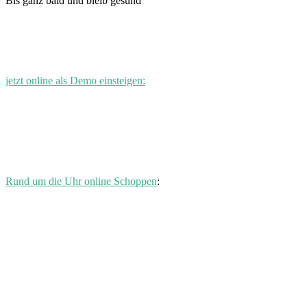
Bis ganz bald und bleib gesund
jetzt online als Demo einsteigen:
Rund um die Uhr online Schoppen
: