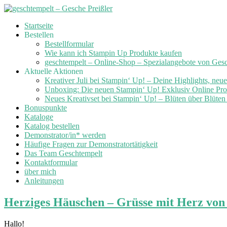
Skip
Startseite
to
Bestellen
content
Bestellformular
Wie kann ich Stampin Up Produkte kaufen
geschtempelt – Online-Shop – Spezialangebote von Ges
Aktuelle Aktionen
Kreativer Juli bei Stampin‘ Up! – Deine Highlights, neu
Unboxing: Die neuen Stampin‘ Up! Exklusiv Online Prod
Neues Kreativset bei Stampin‘ Up! – Blüten über Blüte
Bonuspunkte
Kataloge
Katalog bestellen
Demonstrator/in* werden
Häufige Fragen zur Demonstratortätigkeit
Das Team Geschtempelt
Kontaktformular
über mich
Anleitungen
Herziges Häuschen – Grüsse mit Herz von
Hallo!