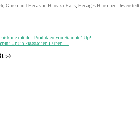
ch
,
Grüsse mit Herz von Haus zu Haus
,
Herziges Häuschen
,
Jevenstedt
chtskarte mit den Produkten von Stampin‘ Up!
mpin‘ Up! in klassischen Farben
→
 ;-)