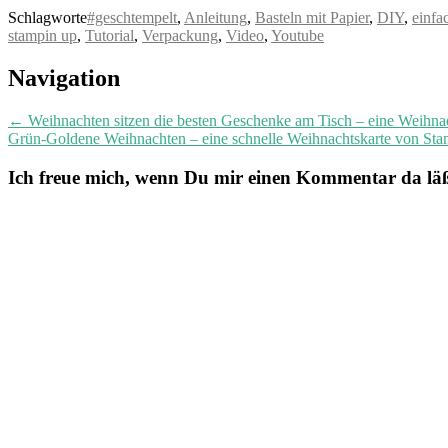
Schlagworte
#geschtempelt
,
Anleitung
,
Basteln mit Papier
,
DIY
,
einfa
stampin up
,
Tutorial
,
Verpackung
,
Video
,
Youtube
Post
Navigation
navigation
←
Weihnachten sitzen die besten Geschenke am Tisch – eine Weihna
Grün-Goldene Weihnachten – eine schnelle Weihnachtskarte von Sta
Ich freue mich, wenn Du mir einen Kommentar da läßt