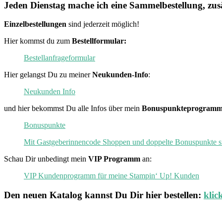
Jeden Dienstag mache ich eine Sammelbestellung, zusä
Einzelbestellungen
sind jederzeit möglich!
Hier kommst du zum
Bestellformular:
Bestellanfrageformular
Hier gelangst Du zu meiner
Neukunden-Info
:
Neukunden Info
und hier bekommst Du alle Infos über mein
Bonuspunkteprogramm
Bonuspunkte
Mit Gastgeberinnencode Shoppen und doppelte Bonuspunkte s
Schau Dir unbedingt mein
VIP Programm
an:
VIP Kundenprogramm für meine Stampin‘ Up! Kunden
Den neuen
Katalog
kannst Du Dir hier bestellen:
klic