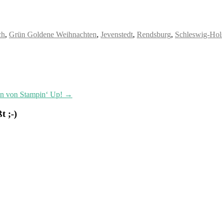
ch
,
Grün Goldene Weihnachten
,
Jevenstedt
,
Rendsburg
,
Schleswig-Hol
en von Stampin‘ Up!
→
 ;-)