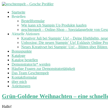
Skip
Startseite
to
Bestellen
content
Bestellformular
Wie kann ich Stampin Up Produkte kaufen
geschtempelt – Online-Shop – Spezialangebote von Ges
Aktuelle Aktionen
Kreativer Juli bei Stampin‘ Up! – Deine Highlights, neu
Unboxing: Die neuen Stampin‘ Up! Exklusiv Online Prod
Neues Kreativset bei Stampin‘ Up! – Blüten über Blüte
Bonuspunkte
Kataloge
Katalog bestellen
Demonstrator/in* werden
Häufige Fragen zur Demonstratortätigkeit
Das Team Geschtempelt
Kontaktformular
über mich
Anleitungen
Grün-Goldene Weihnachten – eine schnelle
Hallo!