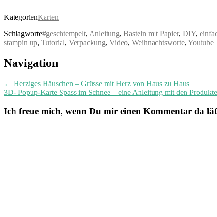
Kategorien
Karten
Schlagworte
#geschtempelt
,
Anleitung
,
Basteln mit Papier
,
DIY
,
einfa
stampin up
,
Tutorial
,
Verpackung
,
Video
,
Weihnachtsworte
,
Youtube
Post
Navigation
navigation
←
Herziges Häuschen – Grüsse mit Herz von Haus zu Haus
3D- Popup-Karte Spass im Schnee – eine Anleitung mit den Produkt
Ich freue mich, wenn Du mir einen Kommentar da läßt