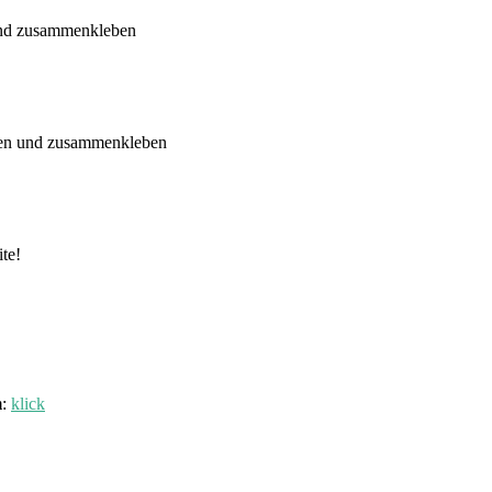
 und zusammenkleben
iden und zusammenkleben
ite!
m
:
klick