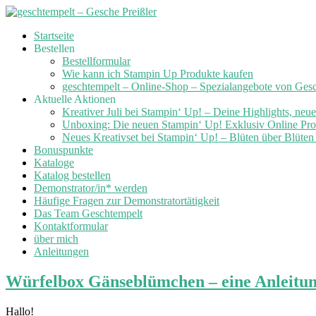
Skip
Startseite
to
Bestellen
content
Bestellformular
Wie kann ich Stampin Up Produkte kaufen
geschtempelt – Online-Shop – Spezialangebote von Ges
Aktuelle Aktionen
Kreativer Juli bei Stampin‘ Up! – Deine Highlights, neu
Unboxing: Die neuen Stampin‘ Up! Exklusiv Online Prod
Neues Kreativset bei Stampin‘ Up! – Blüten über Blüte
Bonuspunkte
Kataloge
Katalog bestellen
Demonstrator/in* werden
Häufige Fragen zur Demonstratortätigkeit
Das Team Geschtempelt
Kontaktformular
über mich
Anleitungen
Würfelbox Gänseblümchen – eine Anleitun
Hallo!