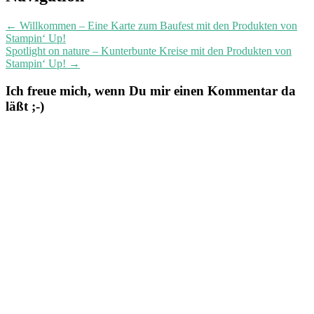
navigation
←
Willkommen – Eine Karte zum Baufest mit den Produkten von
Stampin‘ Up!
Spotlight on nature – Kunterbunte Kreise mit den Produkten von
Stampin‘ Up!
→
Ich freue mich, wenn Du mir einen Kommentar da
läßt ;-)