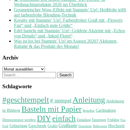
Weihnachtsprodukte 2026 im Überblick
Geometrischer Wow-Effekt mit Stampin‘ Up!: Heißfolie trifft
auf farbenfrohe Blending-Technik
Kreativ mit Stampin‘ Up!: Farbenfroher Gruß mit „Flowers
Fair“ und „Einfach gute Grüße“
Edel basteln mit Stampin‘ Up!: Goldene Akzente mit „Echos
von Details“ und „Inked Floret“
Was ist los bei Stampin’ Up! im August 2026? Aktionen,
Rabatte & das Produkt des Monats!
Archiv
Archiv
Search
for:
Schlagworte
#geschtempelt
Anleitung
# stempel
Anleitung
Basteln mit Papier
in Bildern
Cardmaking
Bestellen
DIY
einfach
Demonstrator werden
Einladung
Einsteigen
Frühling
Fun
Grußkarte
Geburtstag
Geschenk
Gratis
Hochzeit
Fold
Gutschein
Halloween