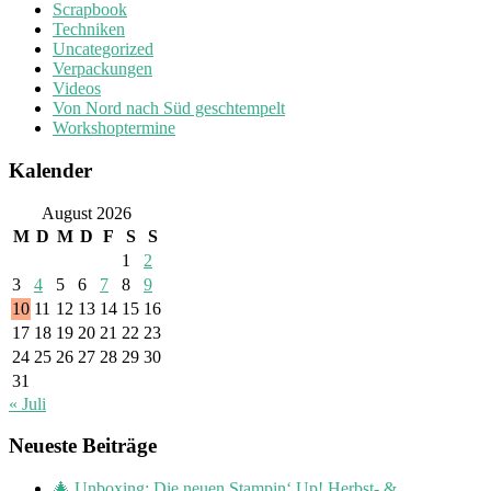
Scrapbook
Techniken
Uncategorized
Verpackungen
Videos
Von Nord nach Süd geschtempelt
Workshoptermine
Kalender
August 2026
M
D
M
D
F
S
S
1
2
3
4
5
6
7
8
9
10
11
12
13
14
15
16
17
18
19
20
21
22
23
24
25
26
27
28
29
30
31
« Juli
Neueste Beiträge
🎄 Unboxing: Die neuen Stampin‘ Up! Herbst- &