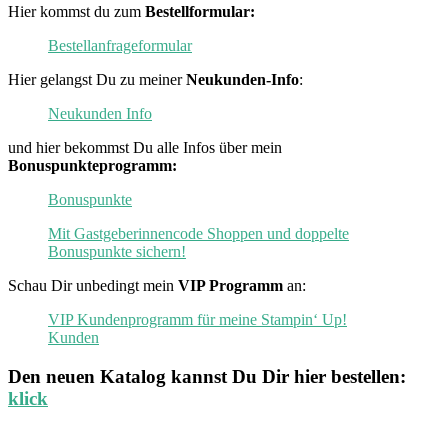
Hier kommst du zum
Bestellformular:
Bestellanfrageformular
Hier gelangst Du zu meiner
Neukunden-Info
:
Neukunden Info
und hier bekommst Du alle Infos über mein
Bonuspunkteprogramm:
Bonuspunkte
Mit Gastgeberinnencode Shoppen und doppelte
Bonuspunkte sichern!
Schau Dir unbedingt mein
VIP Programm
an:
VIP Kundenprogramm für meine Stampin‘ Up!
Kunden
Den neuen
Katalog
kannst Du Dir hier bestellen:
klick