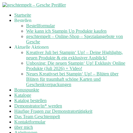
Skip
Startseite
to
Bestellen
content
Bestellformular
Wie kann ich Stampin Up Produkte kaufen
geschtempelt – Online-Shop – Spezialangebote von
Gesche
Aktuelle Aktionen
Kreativer Juli bei Stampin‘ Up! – Deine Highlights,
neuen Produkte & ein exklusiver Ausblick!
Unboxing: Die neuen Stampin‘ Up! Exklusiv Online
Produkte (Juli 2026) + Video!
Neues Kreativset bei Stampin‘ Up! – Blüten über
Blüten für traumhaft schöne Karten und
Geschenkverpackungen
Bonuspunkte
Kataloge
Katalog bestellen
Demonstrator/in* werden
Häufige Fragen zur Demonstratortätigkeit
Das Team Geschtempelt
Kontaktformular
über mich
Anleitungen