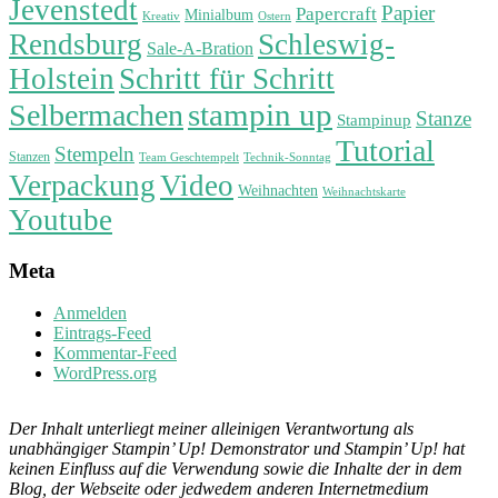
Jevenstedt
Papier
Papercraft
Minialbum
Kreativ
Ostern
Rendsburg
Schleswig-
Sale-A-Bration
Holstein
Schritt für Schritt
stampin up
Selbermachen
Stanze
Stampinup
Tutorial
Stempeln
Stanzen
Technik-Sonntag
Team Geschtempelt
Verpackung
Video
Weihnachten
Weihnachtskarte
Youtube
Meta
Anmelden
Eintrags-Feed
Kommentar-Feed
WordPress.org
Der Inhalt unterliegt meiner alleinigen Verantwortung als
unabhängiger Stampin’ Up! Demonstrator und Stampin’ Up! hat
keinen Einfluss auf die Verwendung sowie die Inhalte der in dem
Blog, der Webseite oder jedwedem anderen Internetmedium