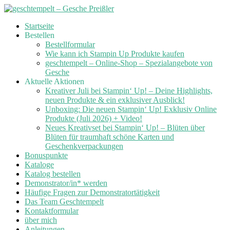
Skip
Startseite
to
Bestellen
content
Bestellformular
Wie kann ich Stampin Up Produkte kaufen
geschtempelt – Online-Shop – Spezialangebote von
Gesche
Aktuelle Aktionen
Kreativer Juli bei Stampin‘ Up! – Deine Highlights,
neuen Produkte & ein exklusiver Ausblick!
Unboxing: Die neuen Stampin‘ Up! Exklusiv Online
Produkte (Juli 2026) + Video!
Neues Kreativset bei Stampin‘ Up! – Blüten über
Blüten für traumhaft schöne Karten und
Geschenkverpackungen
Bonuspunkte
Kataloge
Katalog bestellen
Demonstrator/in* werden
Häufige Fragen zur Demonstratortätigkeit
Das Team Geschtempelt
Kontaktformular
über mich
Anleitungen