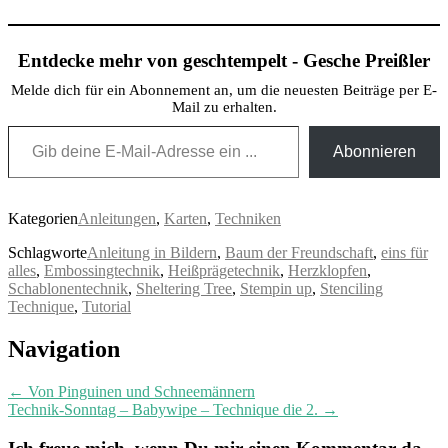
Entdecke mehr von geschtempelt - Gesche Preißler
Melde dich für ein Abonnement an, um die neuesten Beiträge per E-
Mail zu erhalten.
Gib deine E-Mail-Adresse ein ...
Abonnieren
Kategorien
Anleitungen
,
Karten
,
Techniken
Schlagworte
Anleitung in Bildern
,
Baum der Freundschaft
,
eins für
alles
,
Embossingtechnik
,
Heißprägetechnik
,
Herzklopfen
,
Schablonentechnik
,
Sheltering Tree
,
Stempin up
,
Stenciling
Technique
,
Tutorial
Post
Navigation
navigation
←
Von Pinguinen und Schneemännern
Technik-Sonntag – Babywipe – Technique die 2.
→