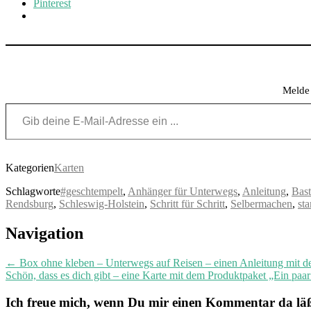
Pinterest
Melde 
Gib deine E-Mail-Adresse ein ...
Kategorien
Karten
Schlagworte
#geschtempelt
,
Anhänger für Unterwegs
,
Anleitung
,
Bast
Rendsburg
,
Schleswig-Holstein
,
Schritt für Schritt
,
Selbermachen
,
st
Post
Navigation
navigation
←
Box ohne kleben – Unterwegs auf Reisen – einen Anleitung mit d
Schön, dass es dich gibt – eine Karte mit dem Produktpaket „Ein pa
Ich freue mich, wenn Du mir einen Kommentar da läßt