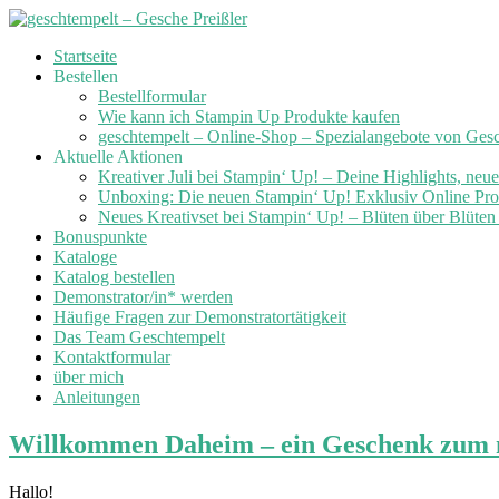
Skip
Startseite
to
Bestellen
content
Bestellformular
Wie kann ich Stampin Up Produkte kaufen
geschtempelt – Online-Shop – Spezialangebote von Ges
Aktuelle Aktionen
Kreativer Juli bei Stampin‘ Up! – Deine Highlights, neu
Unboxing: Die neuen Stampin‘ Up! Exklusiv Online Prod
Neues Kreativset bei Stampin‘ Up! – Blüten über Blüte
Bonuspunkte
Kataloge
Katalog bestellen
Demonstrator/in* werden
Häufige Fragen zur Demonstratortätigkeit
Das Team Geschtempelt
Kontaktformular
über mich
Anleitungen
Willkommen Daheim – ein Geschenk zum n
Hallo!