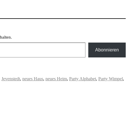
halten.
Abonnieren
,
Jevenstedt
,
neues Haus
,
neues Heim
,
Party Alphabet
,
Party Wimpel
,