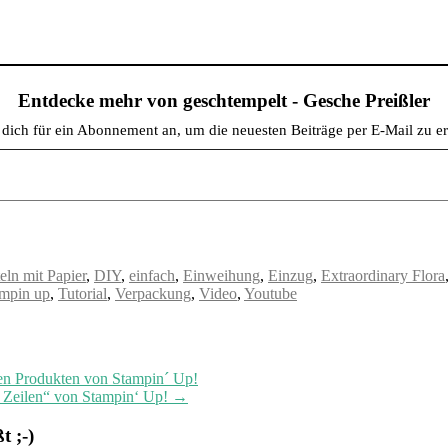
Entdecke mehr von geschtempelt - Gesche Preißler
dich für ein Abonnement an, um die neuesten Beiträge per E-Mail zu er
eln mit Papier
,
DIY
,
einfach
,
Einweihung
,
Einzug
,
Extraordinary Flora
ampin up
,
Tutorial
,
Verpackung
,
Video
,
Youtube
en Produkten von Stampin´ Up!
ar Zeilen“ von Stampin‘ Up!
→
 ;-)