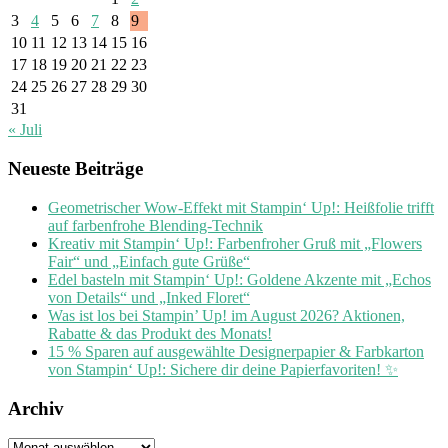
3
4
5
6
7
8
9
10
11
12
13
14
15
16
17
18
19
20
21
22
23
24
25
26
27
28
29
30
31
« Juli
Neueste Beiträge
Geometrischer Wow-Effekt mit Stampin‘ Up!: Heißfolie trifft
auf farbenfrohe Blending-Technik
Kreativ mit Stampin‘ Up!: Farbenfroher Gruß mit „Flowers
Fair“ und „Einfach gute Grüße“
Edel basteln mit Stampin‘ Up!: Goldene Akzente mit „Echos
von Details“ und „Inked Floret“
Was ist los bei Stampin’ Up! im August 2026? Aktionen,
Rabatte & das Produkt des Monats!
15 % Sparen auf ausgewählte Designerpapier & Farbkarton
von Stampin‘ Up!: Sichere dir deine Papierfavoriten! ✨
Archiv
Archiv