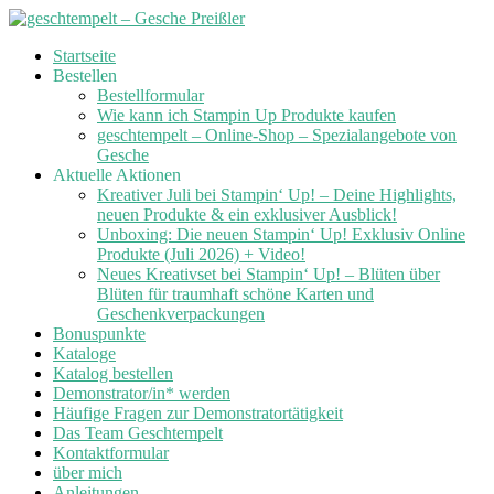
Skip
Startseite
to
Bestellen
content
Bestellformular
Wie kann ich Stampin Up Produkte kaufen
geschtempelt – Online-Shop – Spezialangebote von
Gesche
Aktuelle Aktionen
Kreativer Juli bei Stampin‘ Up! – Deine Highlights,
neuen Produkte & ein exklusiver Ausblick!
Unboxing: Die neuen Stampin‘ Up! Exklusiv Online
Produkte (Juli 2026) + Video!
Neues Kreativset bei Stampin‘ Up! – Blüten über
Blüten für traumhaft schöne Karten und
Geschenkverpackungen
Bonuspunkte
Kataloge
Katalog bestellen
Demonstrator/in* werden
Häufige Fragen zur Demonstratortätigkeit
Das Team Geschtempelt
Kontaktformular
über mich
Anleitungen