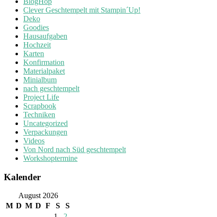
BlogHop
Clever Geschtempelt mit Stampin´Up!
Deko
Goodies
Hausaufgaben
Hochzeit
Karten
Konfirmation
Materialpaket
Minialbum
nach geschtempelt
Project Life
Scrapbook
Techniken
Uncategorized
Verpackungen
Videos
Von Nord nach Süd geschtempelt
Workshoptermine
Kalender
August 2026
M
D
M
D
F
S
S
1
2