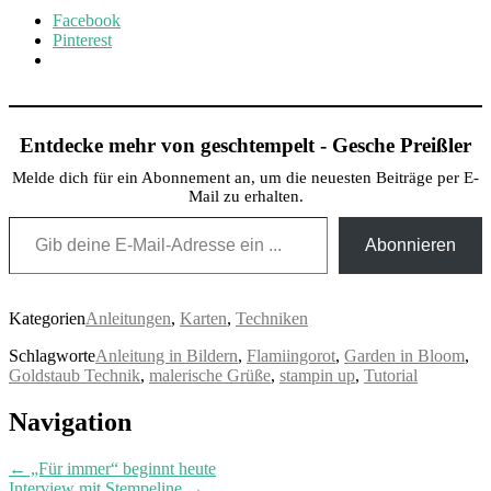
Facebook
Pinterest
Entdecke mehr von geschtempelt - Gesche Preißler
Melde dich für ein Abonnement an, um die neuesten Beiträge per E-
Mail zu erhalten.
Gib deine E-Mail-Adresse ein ...
Abonnieren
Kategorien
Anleitungen
,
Karten
,
Techniken
Schlagworte
Anleitung in Bildern
,
Flamiingorot
,
Garden in Bloom
,
Goldstaub Technik
,
malerische Grüße
,
stampin up
,
Tutorial
Post
Navigation
navigation
←
„Für immer“ beginnt heute
Interview mit Stempeline
→