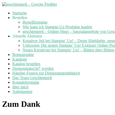
Skip
Startseite
to
Bestellen
content
Bestellformular
Wie kann ich Stampin Up Produkte kaufen
geschtempelt – Online-Shop – Spezialangebote von Ges
Aktuelle Aktionen
Kreativer Juli bei Stampin‘ Up! – Deine Highlights, neu
Unboxing: Die neuen Stampin‘ Up! Exklusiv Online Prod
Neues Kreativset bei Stampin‘ Up! – Blüten über Blüte
Bonuspunkte
Kataloge
Katalog bestellen
Demonstrator/in* werden
Häufige Fragen zur Demonstratortätigkeit
Das Team Geschtempelt
Kontaktformular
über mich
Anleitungen
Zum Dank