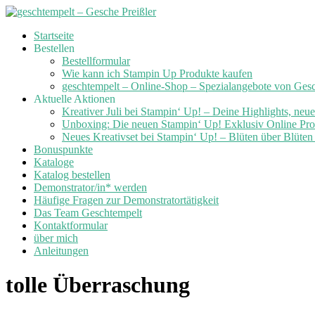
Skip
Startseite
to
Bestellen
content
Bestellformular
Wie kann ich Stampin Up Produkte kaufen
geschtempelt – Online-Shop – Spezialangebote von Ges
Aktuelle Aktionen
Kreativer Juli bei Stampin‘ Up! – Deine Highlights, neu
Unboxing: Die neuen Stampin‘ Up! Exklusiv Online Prod
Neues Kreativset bei Stampin‘ Up! – Blüten über Blüte
Bonuspunkte
Kataloge
Katalog bestellen
Demonstrator/in* werden
Häufige Fragen zur Demonstratortätigkeit
Das Team Geschtempelt
Kontaktformular
über mich
Anleitungen
tolle Überraschung