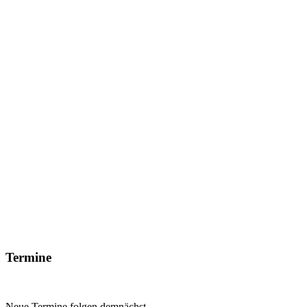
Termine
Neue Termine folgen demnächst