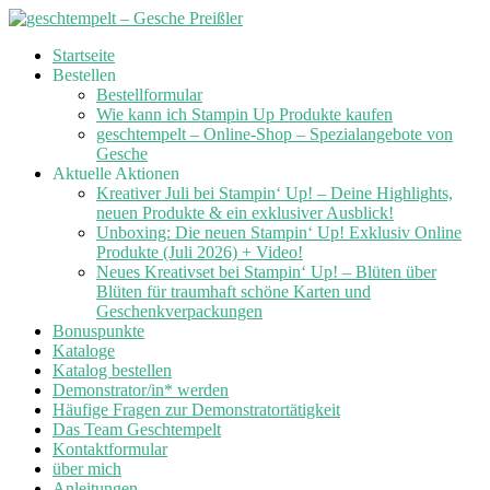
Skip
Startseite
to
Bestellen
content
Bestellformular
Wie kann ich Stampin Up Produkte kaufen
geschtempelt – Online-Shop – Spezialangebote von
Gesche
Aktuelle Aktionen
Kreativer Juli bei Stampin‘ Up! – Deine Highlights,
neuen Produkte & ein exklusiver Ausblick!
Unboxing: Die neuen Stampin‘ Up! Exklusiv Online
Produkte (Juli 2026) + Video!
Neues Kreativset bei Stampin‘ Up! – Blüten über
Blüten für traumhaft schöne Karten und
Geschenkverpackungen
Bonuspunkte
Kataloge
Katalog bestellen
Demonstrator/in* werden
Häufige Fragen zur Demonstratortätigkeit
Das Team Geschtempelt
Kontaktformular
über mich
Anleitungen