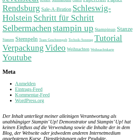
Rendsburg
Schleswig-
Sale-A-Bration
Holstein
Schritt für Schritt
stampin up
Selbermachen
Stanze
Stampinup
Tutorial
Stempeln
Stanzen
Technik-Sonntag
Team Geschtempelt
Verpackung
Video
Weihnachten
Weihnachtskarte
Youtube
Meta
Anmelden
Eintrags-Feed
Kommentar-Feed
WordPress.org
Der Inhalt unterliegt meiner alleinigen Verantwortung als
unabhängiger Stampin’ Up! Demonstrator und Stampin’ Up! hat
keinen Einfluss auf die Verwendung sowie die Inhalte der in dem
Blog, der Webseite oder jedwedem anderen Internetmedium
angebotenen Kurse, Dienstleistungen oder Produkte
.