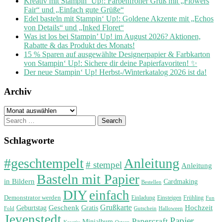
Kreativ mit Stampin‘ Up!: Farbenfroher Gruß mit „Flowers
Fair“ und „Einfach gute Grüße“
Edel basteln mit Stampin‘ Up!: Goldene Akzente mit „Echos
von Details“ und „Inked Floret“
Was ist los bei Stampin’ Up! im August 2026? Aktionen,
Rabatte & das Produkt des Monats!
15 % Sparen auf ausgewählte Designerpapier & Farbkarton
von Stampin‘ Up!: Sichere dir deine Papierfavoriten! ✨
Der neue Stampin‘ Up! Herbst-/Winterkatalog 2026 ist da!
Archiv
Archiv
Search
for:
Schlagworte
#geschtempelt
Anleitung
# stempel
Anleitung
Basteln mit Papier
in Bildern
Cardmaking
Bestellen
DIY
einfach
Demonstrator werden
Einladung
Einsteigen
Frühling
Fun
Grußkarte
Geburtstag
Geschenk
Gratis
Hochzeit
Fold
Gutschein
Halloween
Jevenstedt
Papier
Papercraft
Minialbum
Kreativ
Ostern