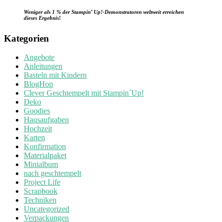
Weniger als 1 % der Stampin’ Up!-Demonstratoren weltweit erreichen
dieses Ergebnis
!
Kategorien
Angebote
Anleitungen
Basteln mit Kindern
BlogHop
Clever Geschtempelt mit Stampin´Up!
Deko
Goodies
Hausaufgaben
Hochzeit
Karten
Konfirmation
Materialpaket
Minialbum
nach geschtempelt
Project Life
Scrapbook
Techniken
Uncategorized
Verpackungen