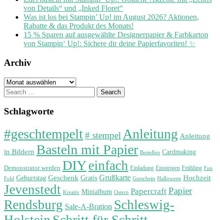
von Details“ und „Inked Floret“
Was ist los bei Stampin’ Up! im August 2026? Aktionen,
Rabatte & das Produkt des Monats!
15 % Sparen auf ausgewählte Designerpapier & Farbkarton
von Stampin‘ Up!: Sichere dir deine Papierfavoriten! ✨
Archiv
Archiv
Search
for:
Schlagworte
#geschtempelt
Anleitung
# stempel
Anleitung
Basteln mit Papier
in Bildern
Cardmaking
Bestellen
DIY
einfach
Demonstrator werden
Einladung
Einsteigen
Frühling
Fun
Grußkarte
Geburtstag
Geschenk
Gratis
Hochzeit
Fold
Gutschein
Halloween
Jevenstedt
Papier
Papercraft
Minialbum
Kreativ
Ostern
Rendsburg
Schleswig-
Sale-A-Bration