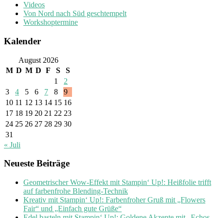
Videos
Von Nord nach Süd geschtempelt
Workshoptermine
Kalender
August 2026
M
D
M
D
F
S
S
1
2
3
4
5
6
7
8
9
10
11
12
13
14
15
16
17
18
19
20
21
22
23
24
25
26
27
28
29
30
31
« Juli
Neueste Beiträge
Geometrischer Wow-Effekt mit Stampin‘ Up!: Heißfolie trifft
auf farbenfrohe Blending-Technik
Kreativ mit Stampin‘ Up!: Farbenfroher Gruß mit „Flowers
Fair“ und „Einfach gute Grüße“
Edel basteln mit Stampin‘ Up!: Goldene Akzente mit „Echos