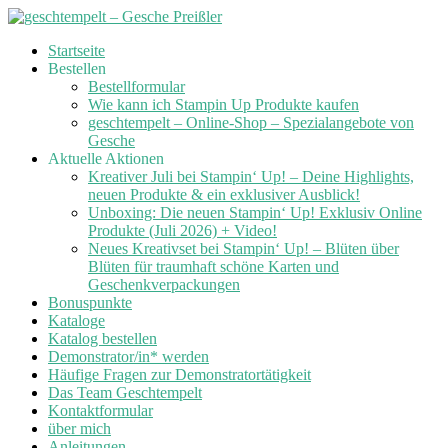
Skip
Startseite
to
Bestellen
content
Bestellformular
Wie kann ich Stampin Up Produkte kaufen
geschtempelt – Online-Shop – Spezialangebote von
Gesche
Aktuelle Aktionen
Kreativer Juli bei Stampin‘ Up! – Deine Highlights,
neuen Produkte & ein exklusiver Ausblick!
Unboxing: Die neuen Stampin‘ Up! Exklusiv Online
Produkte (Juli 2026) + Video!
Neues Kreativset bei Stampin‘ Up! – Blüten über
Blüten für traumhaft schöne Karten und
Geschenkverpackungen
Bonuspunkte
Kataloge
Katalog bestellen
Demonstrator/in* werden
Häufige Fragen zur Demonstratortätigkeit
Das Team Geschtempelt
Kontaktformular
über mich
Anleitungen