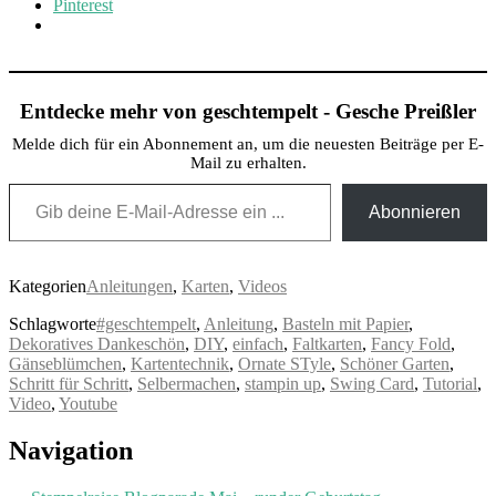
Pinterest
Entdecke mehr von geschtempelt - Gesche Preißler
Melde dich für ein Abonnement an, um die neuesten Beiträge per E-
Mail zu erhalten.
Gib deine E-Mail-Adresse ein ...
Abonnieren
Kategorien
Anleitungen
,
Karten
,
Videos
Schlagworte
#geschtempelt
,
Anleitung
,
Basteln mit Papier
,
Dekoratives Dankeschön
,
DIY
,
einfach
,
Faltkarten
,
Fancy Fold
,
Gänseblümchen
,
Kartentechnik
,
Ornate STyle
,
Schöner Garten
,
Schritt für Schritt
,
Selbermachen
,
stampin up
,
Swing Card
,
Tutorial
,
Video
,
Youtube
Post
Navigation
navigation