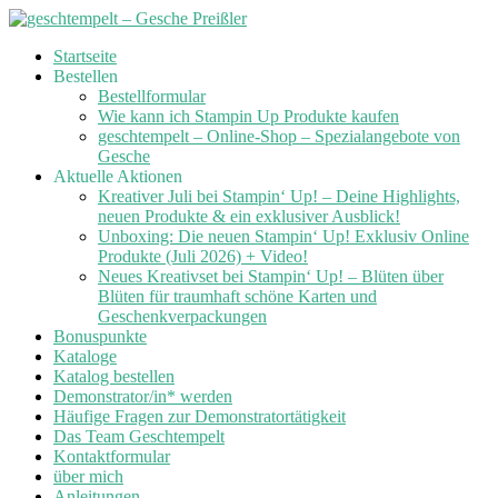
Skip
Startseite
to
Bestellen
content
Bestellformular
Wie kann ich Stampin Up Produkte kaufen
geschtempelt – Online-Shop – Spezialangebote von
Gesche
Aktuelle Aktionen
Kreativer Juli bei Stampin‘ Up! – Deine Highlights,
neuen Produkte & ein exklusiver Ausblick!
Unboxing: Die neuen Stampin‘ Up! Exklusiv Online
Produkte (Juli 2026) + Video!
Neues Kreativset bei Stampin‘ Up! – Blüten über
Blüten für traumhaft schöne Karten und
Geschenkverpackungen
Bonuspunkte
Kataloge
Katalog bestellen
Demonstrator/in* werden
Häufige Fragen zur Demonstratortätigkeit
Das Team Geschtempelt
Kontaktformular
über mich
Anleitungen