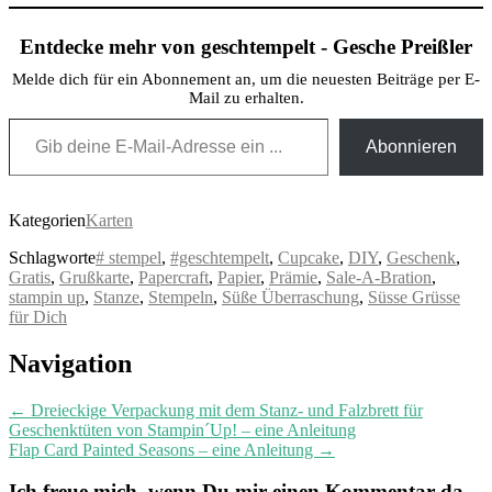
Entdecke mehr von geschtempelt - Gesche Preißler
Melde dich für ein Abonnement an, um die neuesten Beiträge per E-
Mail zu erhalten.
Gib deine E-Mail-Adresse ein ...
Abonnieren
Kategorien
Karten
Schlagworte
# stempel
,
#geschtempelt
,
Cupcake
,
DIY
,
Geschenk
,
Gratis
,
Grußkarte
,
Papercraft
,
Papier
,
Prämie
,
Sale-A-Bration
,
stampin up
,
Stanze
,
Stempeln
,
Süße Überraschung
,
Süsse Grüsse
für Dich
Post
Navigation
navigation
←
Dreieckige Verpackung mit dem Stanz- und Falzbrett für
Geschenktüten von Stampin´Up! – eine Anleitung
Flap Card Painted Seasons – eine Anleitung
→
Ich freue mich, wenn Du mir einen Kommentar da