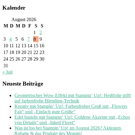
Kalender
August 2026
M
D
M
D
F
S
S
1
2
3
4
5
6
7
8
9
10
11
12
13
14
15
16
17
18
19
20
21
22
23
24
25
26
27
28
29
30
31
« Juli
Neueste Beiträge
Geometrischer Wow-Effekt mit Stampin‘ Up!: Heißfolie trifft
auf farbenfrohe Blending-Technik
Kreativ mit Stampin‘ Up!: Farbenfroher Gruß mit „Flowers
Fair“ und „Einfach gute Grüße“
Edel basteln mit Stampin‘ Up!: Goldene Akzente mit „Echos
von Details“ und „Inked Floret“
Was ist los bei Stampin’ Up! im August 2026? Aktionen,
Rabatte & das Produkt des Monats!