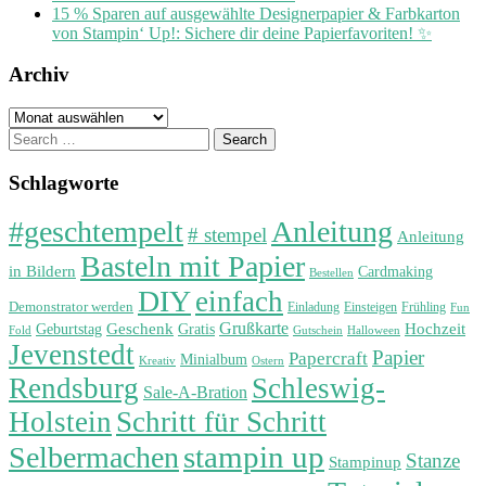
15 % Sparen auf ausgewählte Designerpapier & Farbkarton
von Stampin‘ Up!: Sichere dir deine Papierfavoriten! ✨
Archiv
Archiv
Search
for:
Schlagworte
#geschtempelt
Anleitung
# stempel
Anleitung
Basteln mit Papier
in Bildern
Cardmaking
Bestellen
DIY
einfach
Demonstrator werden
Einladung
Einsteigen
Frühling
Fun
Grußkarte
Geburtstag
Geschenk
Gratis
Hochzeit
Fold
Gutschein
Halloween
Jevenstedt
Papier
Papercraft
Minialbum
Kreativ
Ostern
Rendsburg
Schleswig-
Sale-A-Bration
Holstein
Schritt für Schritt
stampin up
Selbermachen
Stanze
Stampinup