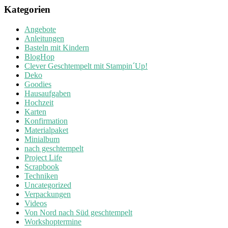
Kategorien
Angebote
Anleitungen
Basteln mit Kindern
BlogHop
Clever Geschtempelt mit Stampin´Up!
Deko
Goodies
Hausaufgaben
Hochzeit
Karten
Konfirmation
Materialpaket
Minialbum
nach geschtempelt
Project Life
Scrapbook
Techniken
Uncategorized
Verpackungen
Videos
Von Nord nach Süd geschtempelt
Workshoptermine