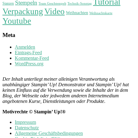
Tutorial
Stempeln
Stanzen
Technik-Sonntag
Team Geschtempelt
Verpackung
Video
Weihnachten
Weihnachtskarte
Youtube
Meta
Anmelden
Eintrags-Feed
Kommentar-Feed
WordPress.org
Der Inhalt unterliegt meiner alleinigen Verantwortung als
unabhängiger Stampin’ Up! Demonstrator und Stampin’ Up! hat
keinen Einfluss auf die Verwendung sowie die Inhalte der in dem
Blog, der Webseite oder jedwedem anderen Internetmedium
angebotenen Kurse, Dienstleistungen oder Produkte
.
Motivrechte © Stampin’ Up!®
Impressum
Datenschutz
Allgemeine Geschäftsbedingungen