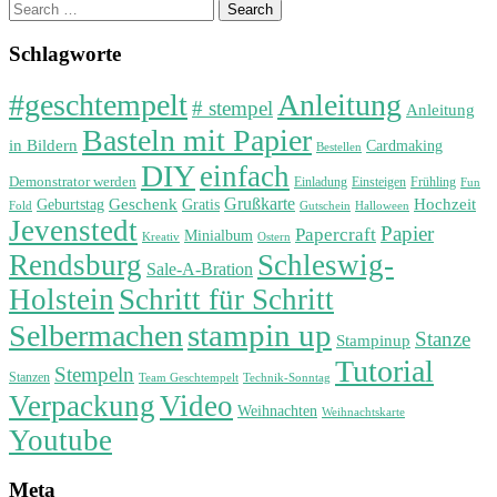
Search
for:
Schlagworte
#geschtempelt
Anleitung
# stempel
Anleitung
Basteln mit Papier
in Bildern
Cardmaking
Bestellen
DIY
einfach
Demonstrator werden
Einladung
Einsteigen
Frühling
Fun
Grußkarte
Geburtstag
Geschenk
Gratis
Hochzeit
Fold
Gutschein
Halloween
Jevenstedt
Papier
Papercraft
Minialbum
Kreativ
Ostern
Rendsburg
Schleswig-
Sale-A-Bration
Holstein
Schritt für Schritt
stampin up
Selbermachen
Stanze
Stampinup
Tutorial
Stempeln
Stanzen
Technik-Sonntag
Team Geschtempelt
Verpackung
Video
Weihnachten
Weihnachtskarte
Youtube
Meta