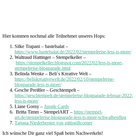
Hier kommen nochmal alle Teilnehmer unseres Hops:
Silke Trapani – bastelsalat –
https://www.bastelsalat.de/2022/02/stempelreise-less-is-more/
Waltraud Hattinger – Stempelkeller –
https://stempelkeller.blogspot.com/2022/02/less-is-more-
stempelreise-blogparade.html
Belinda Wenke – Beli´s Kreative Welt –
https://beliskreativewelt.de/2022/02/10/stempelreise-
blogparade-less-is-more/
Gesche Preißler – Geschtempelt –
https://geschtempelt.de/stempelreise-blogparade-februar-2022-
less-is-more/
Liane Gorny –
Jungle Cards
Britta Timm – StempelART –
https://stempel-
art.de/stempelreise-blogparade-less-is-more-schwalbenflug
Tatjana Niederberger von gittisgiftcorner
Ich wünsche Dir ganz viel Spaß beim Nachwerkeln!