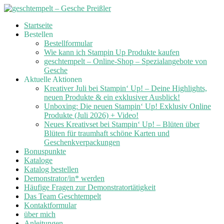
Skip
Startseite
to
Bestellen
content
Bestellformular
Wie kann ich Stampin Up Produkte kaufen
geschtempelt – Online-Shop – Spezialangebote von
Gesche
Aktuelle Aktionen
Kreativer Juli bei Stampin‘ Up! – Deine Highlights,
neuen Produkte & ein exklusiver Ausblick!
Unboxing: Die neuen Stampin‘ Up! Exklusiv Online
Produkte (Juli 2026) + Video!
Neues Kreativset bei Stampin‘ Up! – Blüten über
Blüten für traumhaft schöne Karten und
Geschenkverpackungen
Bonuspunkte
Kataloge
Katalog bestellen
Demonstrator/in* werden
Häufige Fragen zur Demonstratortätigkeit
Das Team Geschtempelt
Kontaktformular
über mich
Anleitungen