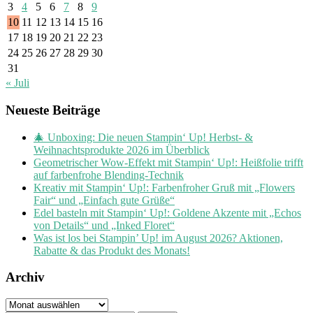
3
4
5
6
7
8
9
10
11
12
13
14
15
16
17
18
19
20
21
22
23
24
25
26
27
28
29
30
31
« Juli
Neueste Beiträge
🎄 Unboxing: Die neuen Stampin‘ Up! Herbst- &
Weihnachtsprodukte 2026 im Überblick
Geometrischer Wow-Effekt mit Stampin‘ Up!: Heißfolie trifft
auf farbenfrohe Blending-Technik
Kreativ mit Stampin‘ Up!: Farbenfroher Gruß mit „Flowers
Fair“ und „Einfach gute Grüße“
Edel basteln mit Stampin‘ Up!: Goldene Akzente mit „Echos
von Details“ und „Inked Floret“
Was ist los bei Stampin’ Up! im August 2026? Aktionen,
Rabatte & das Produkt des Monats!
Archiv
Archiv