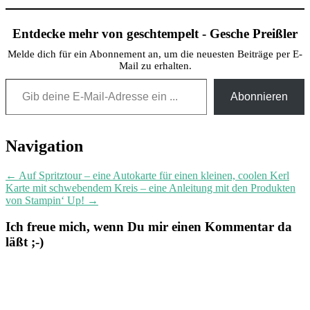
Entdecke mehr von geschtempelt - Gesche Preißler
Melde dich für ein Abonnement an, um die neuesten Beiträge per E-
Mail zu erhalten.
Gib deine E-Mail-Adresse ein ...
Abonnieren
Post
Navigation
navigation
←
Auf Spritztour – eine Autokarte für einen kleinen, coolen Kerl
Karte mit schwebendem Kreis – eine Anleitung mit den Produkten
von Stampin‘ Up!
→
Ich freue mich, wenn Du mir einen Kommentar da
läßt ;-)