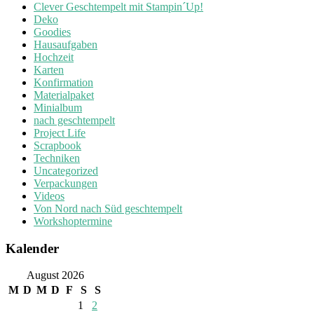
Clever Geschtempelt mit Stampin´Up!
Deko
Goodies
Hausaufgaben
Hochzeit
Karten
Konfirmation
Materialpaket
Minialbum
nach geschtempelt
Project Life
Scrapbook
Techniken
Uncategorized
Verpackungen
Videos
Von Nord nach Süd geschtempelt
Workshoptermine
Kalender
August 2026
M
D
M
D
F
S
S
1
2