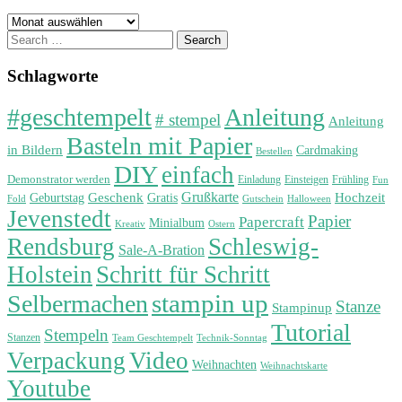
Archiv
Search
for:
Schlagworte
#geschtempelt
Anleitung
# stempel
Anleitung
Basteln mit Papier
in Bildern
Cardmaking
Bestellen
DIY
einfach
Demonstrator werden
Einladung
Einsteigen
Frühling
Fun
Grußkarte
Geburtstag
Geschenk
Gratis
Hochzeit
Fold
Gutschein
Halloween
Jevenstedt
Papier
Papercraft
Minialbum
Kreativ
Ostern
Rendsburg
Schleswig-
Sale-A-Bration
Holstein
Schritt für Schritt
stampin up
Selbermachen
Stanze
Stampinup
Tutorial
Stempeln
Stanzen
Technik-Sonntag
Team Geschtempelt
Verpackung
Video
Weihnachten
Weihnachtskarte
Youtube