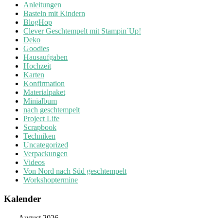
Anleitungen
Basteln mit Kindern
BlogHop
Clever Geschtempelt mit Stampin´Up!
Deko
Goodies
Hausaufgaben
Hochzeit
Karten
Konfirmation
Materialpaket
Minialbum
nach geschtempelt
Project Life
Scrapbook
Techniken
Uncategorized
Verpackungen
Videos
Von Nord nach Süd geschtempelt
Workshoptermine
Kalender
August 2026