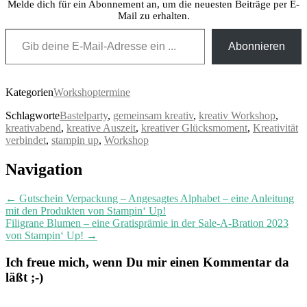
Melde dich für ein Abonnement an, um die neuesten Beiträge per E-
Mail zu erhalten.
Gib deine E-Mail-Adresse ein ...
Abonnieren
Kategorien
Workshoptermine
Schlagworte
Bastelparty
,
gemeinsam kreativ
,
kreativ Workshop
,
kreativabend
,
kreative Auszeit
,
kreativer Glücksmoment
,
Kreativität
verbindet
,
stampin up
,
Workshop
Post
Navigation
navigation
←
Gutschein Verpackung – Angesagtes Alphabet – eine Anleitung
mit den Produkten von Stampin‘ Up!
Filigrane Blumen – eine Gratisprämie in der Sale-A-Bration 2023
von Stampin‘ Up!
→
Ich freue mich, wenn Du mir einen Kommentar da
läßt ;-)