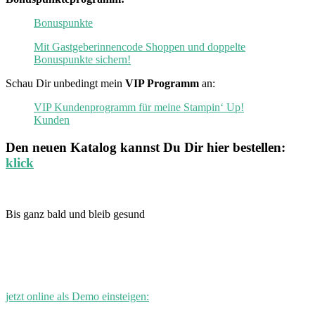
Bonuspunkte
Mit Gastgeberinnencode Shoppen und doppelte
Bonuspunkte sichern!
Schau Dir unbedingt mein
VIP Programm
an:
VIP Kundenprogramm für meine Stampin‘ Up!
Kunden
Den neuen
Katalog
kannst Du Dir hier bestellen:
klick
Bis ganz bald und bleib gesund
jetzt online als Demo einsteigen: