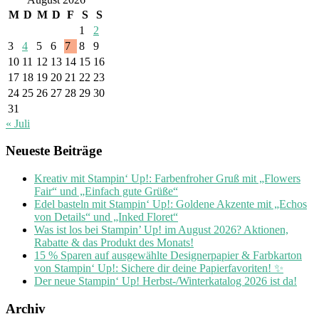
M
D
M
D
F
S
S
1
2
3
4
5
6
7
8
9
10
11
12
13
14
15
16
17
18
19
20
21
22
23
24
25
26
27
28
29
30
31
« Juli
Neueste Beiträge
Kreativ mit Stampin‘ Up!: Farbenfroher Gruß mit „Flowers
Fair“ und „Einfach gute Grüße“
Edel basteln mit Stampin‘ Up!: Goldene Akzente mit „Echos
von Details“ und „Inked Floret“
Was ist los bei Stampin’ Up! im August 2026? Aktionen,
Rabatte & das Produkt des Monats!
15 % Sparen auf ausgewählte Designerpapier & Farbkarton
von Stampin‘ Up!: Sichere dir deine Papierfavoriten! ✨
Der neue Stampin‘ Up! Herbst-/Winterkatalog 2026 ist da!
Archiv