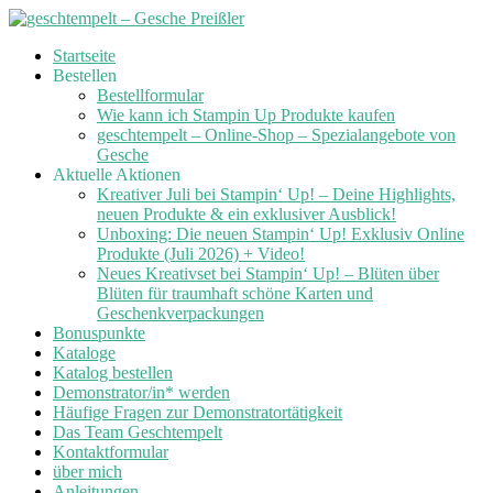
Skip
Startseite
to
Bestellen
content
Bestellformular
Wie kann ich Stampin Up Produkte kaufen
geschtempelt – Online-Shop – Spezialangebote von
Gesche
Aktuelle Aktionen
Kreativer Juli bei Stampin‘ Up! – Deine Highlights,
neuen Produkte & ein exklusiver Ausblick!
Unboxing: Die neuen Stampin‘ Up! Exklusiv Online
Produkte (Juli 2026) + Video!
Neues Kreativset bei Stampin‘ Up! – Blüten über
Blüten für traumhaft schöne Karten und
Geschenkverpackungen
Bonuspunkte
Kataloge
Katalog bestellen
Demonstrator/in* werden
Häufige Fragen zur Demonstratortätigkeit
Das Team Geschtempelt
Kontaktformular
über mich
Anleitungen