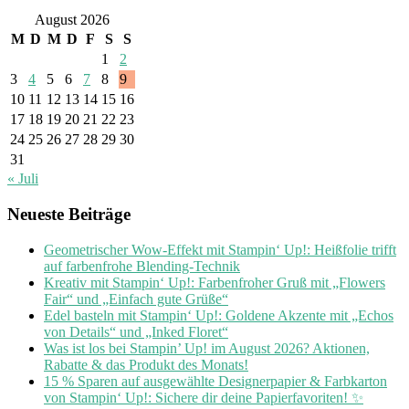
August 2026
M
D
M
D
F
S
S
1
2
3
4
5
6
7
8
9
10
11
12
13
14
15
16
17
18
19
20
21
22
23
24
25
26
27
28
29
30
31
« Juli
Neueste Beiträge
Geometrischer Wow-Effekt mit Stampin‘ Up!: Heißfolie trifft
auf farbenfrohe Blending-Technik
Kreativ mit Stampin‘ Up!: Farbenfroher Gruß mit „Flowers
Fair“ und „Einfach gute Grüße“
Edel basteln mit Stampin‘ Up!: Goldene Akzente mit „Echos
von Details“ und „Inked Floret“
Was ist los bei Stampin’ Up! im August 2026? Aktionen,
Rabatte & das Produkt des Monats!
15 % Sparen auf ausgewählte Designerpapier & Farbkarton
von Stampin‘ Up!: Sichere dir deine Papierfavoriten! ✨