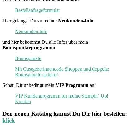
Bestellanfrageformular
Hier gelangst Du zu meiner
Neukunden-Info
:
Neukunden Info
und hier bekommst Du alle Infos über mein
Bonuspunkteprogramm:
Bonuspunkte
Mit Gastgeberinnencode Shoppen und doppelte
Bonuspunkte sichern!
Schau Dir unbedingt mein
VIP Programm
an:
VIP Kundenprogramm für meine Stampin‘ Up!
Kunden
Den neuen
Katalog
kannst Du Dir hier bestellen:
klick