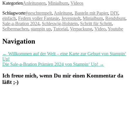
Kategorien
Anleitungen
,
Minialbum
,
Videos
Schlagworte
#geschtempelt
,
Anleitung
,
Basteln mit Papier
,
DIY
,
einfach
,
Federn voller Fantasie
,
Jevenstedt
,
Minialbum
,
Rendsburg
,
Sale-a-Bration 2024
,
Schleswig-Holstein
,
Schritt für Schritt
,
Selbermachen
,
stampin up
,
Tutorial
,
Verpackung
,
Video
,
Youtube
Post
Navigation
navigation
←
Willkommen auf der Welt – eine Karte zur Geburt von Stampin‘
Up!
Die Sale-a-Bration Prämien 2024 von Stampin‘ Up!
→
Ich freue mich, wenn Du mir einen Kommentar da
läßt ;-)