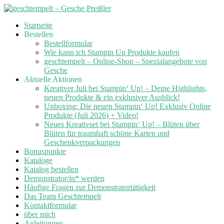
Skip
Startseite
to
Bestellen
content
Bestellformular
Wie kann ich Stampin Up Produkte kaufen
geschtempelt – Online-Shop – Spezialangebote von
Gesche
Aktuelle Aktionen
Kreativer Juli bei Stampin‘ Up! – Deine Highlights,
neuen Produkte & ein exklusiver Ausblick!
Unboxing: Die neuen Stampin‘ Up! Exklusiv Online
Produkte (Juli 2026) + Video!
Neues Kreativset bei Stampin‘ Up! – Blüten über
Blüten für traumhaft schöne Karten und
Geschenkverpackungen
Bonuspunkte
Kataloge
Katalog bestellen
Demonstrator/in* werden
Häufige Fragen zur Demonstratortätigkeit
Das Team Geschtempelt
Kontaktformular
über mich
Anleitungen