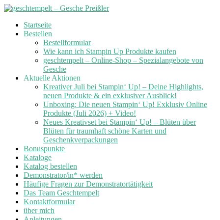
Skip
Startseite
to
Bestellen
content
Bestellformular
Wie kann ich Stampin Up Produkte kaufen
geschtempelt – Online-Shop – Spezialangebote von
Gesche
Aktuelle Aktionen
Kreativer Juli bei Stampin‘ Up! – Deine Highlights,
neuen Produkte & ein exklusiver Ausblick!
Unboxing: Die neuen Stampin‘ Up! Exklusiv Online
Produkte (Juli 2026) + Video!
Neues Kreativset bei Stampin‘ Up! – Blüten über
Blüten für traumhaft schöne Karten und
Geschenkverpackungen
Bonuspunkte
Kataloge
Katalog bestellen
Demonstrator/in* werden
Häufige Fragen zur Demonstratortätigkeit
Das Team Geschtempelt
Kontaktformular
über mich
Anleitungen