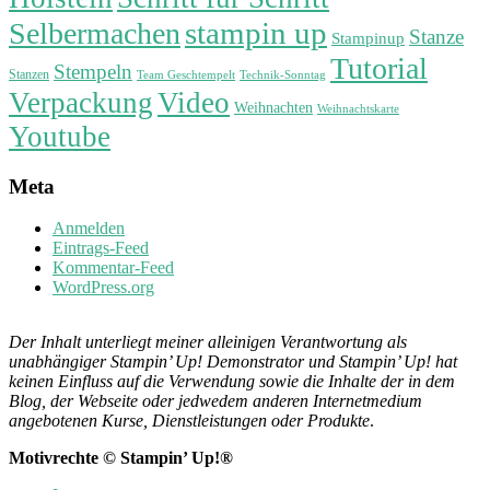
stampin up
Selbermachen
Stanze
Stampinup
Tutorial
Stempeln
Stanzen
Technik-Sonntag
Team Geschtempelt
Verpackung
Video
Weihnachten
Weihnachtskarte
Youtube
Meta
Anmelden
Eintrags-Feed
Kommentar-Feed
WordPress.org
Der Inhalt unterliegt meiner alleinigen Verantwortung als
unabhängiger Stampin’ Up! Demonstrator und Stampin’ Up! hat
keinen Einfluss auf die Verwendung sowie die Inhalte der in dem
Blog, der Webseite oder jedwedem anderen Internetmedium
angebotenen Kurse, Dienstleistungen oder Produkte
.
Motivrechte © Stampin’ Up!®