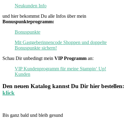
Neukunden Info
und hier bekommst Du alle Infos über mein
Bonuspunkteprogramm:
Bonuspunkte
Mit Gastgeberinnencode Shoppen und doppelte
Bonuspunkte sichern!
Schau Dir unbedingt mein
VIP Programm
an:
VIP Kundenprogramm für meine Stampin‘ Up!
Kunden
Den neuen
Katalog
kannst Du Dir hier bestellen:
klick
Bis ganz bald und bleib gesund