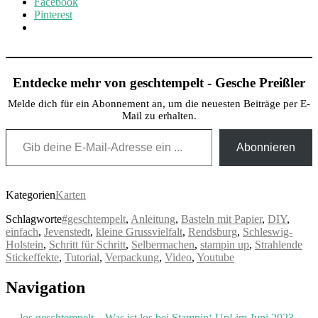
Facebook
Pinterest
Entdecke mehr von geschtempelt - Gesche Preißler
Melde dich für ein Abonnement an, um die neuesten Beiträge per E-
Mail zu erhalten.
Gib deine E-Mail-Adresse ein ...
Abonnieren
Kategorien
Karten
Schlagworte
#geschtempelt
,
Anleitung
,
Basteln mit Papier
,
DIY
,
einfach
,
Jevenstedt
,
kleine Grussvielfalt
,
Rendsburg
,
Schleswig-
Holstein
,
Schritt für Schritt
,
Selbermachen
,
stampin up
,
Strahlende
Stickeffekte
,
Tutorial
,
Verpackung
,
Video
,
Youtube
Post
Navigation
navigation
←
los geschtempelt – Was ist los bei Stampin‘ Up! im Juni 2023