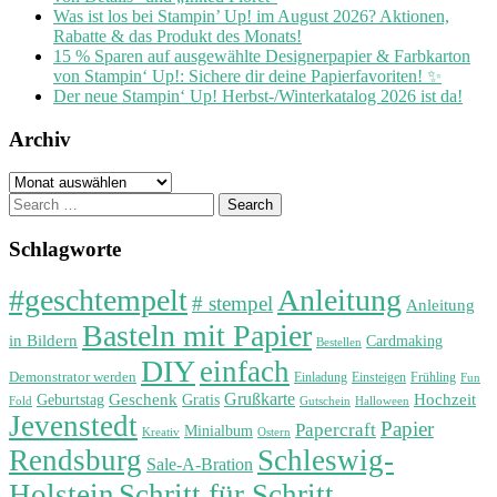
Was ist los bei Stampin’ Up! im August 2026? Aktionen,
Rabatte & das Produkt des Monats!
15 % Sparen auf ausgewählte Designerpapier & Farbkarton
von Stampin‘ Up!: Sichere dir deine Papierfavoriten! ✨
Der neue Stampin‘ Up! Herbst-/Winterkatalog 2026 ist da!
Archiv
Archiv
Search
for:
Schlagworte
#geschtempelt
Anleitung
# stempel
Anleitung
Basteln mit Papier
in Bildern
Cardmaking
Bestellen
DIY
einfach
Demonstrator werden
Einladung
Einsteigen
Frühling
Fun
Grußkarte
Geburtstag
Geschenk
Gratis
Hochzeit
Fold
Gutschein
Halloween
Jevenstedt
Papier
Papercraft
Minialbum
Kreativ
Ostern
Rendsburg
Schleswig-
Sale-A-Bration
Holstein
Schritt für Schritt