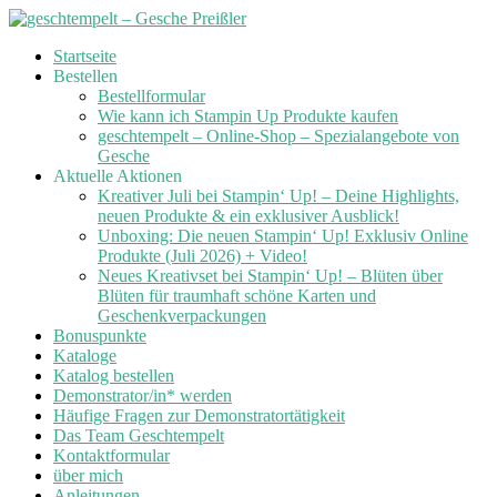
Skip
Startseite
to
Bestellen
content
Bestellformular
Wie kann ich Stampin Up Produkte kaufen
geschtempelt – Online-Shop – Spezialangebote von
Gesche
Aktuelle Aktionen
Kreativer Juli bei Stampin‘ Up! – Deine Highlights,
neuen Produkte & ein exklusiver Ausblick!
Unboxing: Die neuen Stampin‘ Up! Exklusiv Online
Produkte (Juli 2026) + Video!
Neues Kreativset bei Stampin‘ Up! – Blüten über
Blüten für traumhaft schöne Karten und
Geschenkverpackungen
Bonuspunkte
Kataloge
Katalog bestellen
Demonstrator/in* werden
Häufige Fragen zur Demonstratortätigkeit
Das Team Geschtempelt
Kontaktformular
über mich
Anleitungen