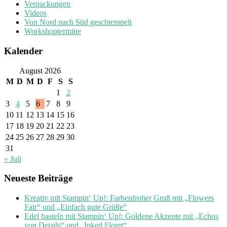
Verpackungen
Videos
Von Nord nach Süd geschtempelt
Workshoptermine
Kalender
August 2026
M
D
M
D
F
S
S
1
2
3
4
5
6
7
8
9
10
11
12
13
14
15
16
17
18
19
20
21
22
23
24
25
26
27
28
29
30
31
« Juli
Neueste Beiträge
Kreativ mit Stampin‘ Up!: Farbenfroher Gruß mit „Flowers
Fair“ und „Einfach gute Grüße“
Edel basteln mit Stampin‘ Up!: Goldene Akzente mit „Echos
von Details“ und „Inked Floret“