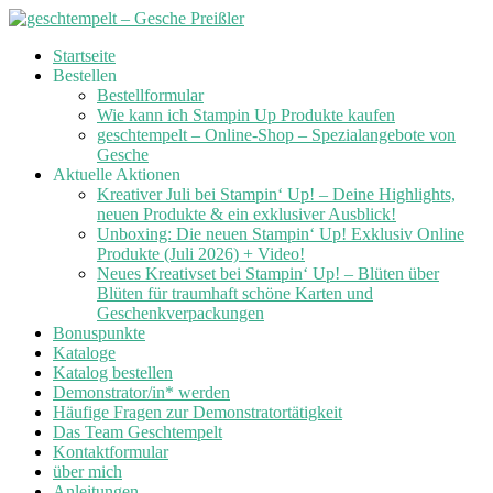
Skip
Startseite
to
Bestellen
content
Bestellformular
Wie kann ich Stampin Up Produkte kaufen
geschtempelt – Online-Shop – Spezialangebote von
Gesche
Aktuelle Aktionen
Kreativer Juli bei Stampin‘ Up! – Deine Highlights,
neuen Produkte & ein exklusiver Ausblick!
Unboxing: Die neuen Stampin‘ Up! Exklusiv Online
Produkte (Juli 2026) + Video!
Neues Kreativset bei Stampin‘ Up! – Blüten über
Blüten für traumhaft schöne Karten und
Geschenkverpackungen
Bonuspunkte
Kataloge
Katalog bestellen
Demonstrator/in* werden
Häufige Fragen zur Demonstratortätigkeit
Das Team Geschtempelt
Kontaktformular
über mich
Anleitungen