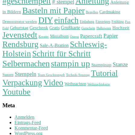
#geschtempelt
Anleitung
# stempel
Anleitung
Basteln mit Papier
in Bildern
Cardmaking
Bestellen
DIY
einfach
Demonstrator werden
Einladung
Einsteigen
Frühling
Fun
Grußkarte
Geburtstag
Geschenk
Gratis
Hochzeit
Fold
Gutschein
Halloween
Jevenstedt
Papier
Papercraft
Minialbum
Kreativ
Ostern
Rendsburg
Schleswig-
Sale-A-Bration
Holstein
Schritt für Schritt
stampin up
Selbermachen
Stanze
Stampinup
Tutorial
Stempeln
Stanzen
Technik-Sonntag
Team Geschtempelt
Verpackung
Video
Weihnachten
Weihnachtskarte
Youtube
Meta
Anmelden
Eintrags-Feed
Kommentar-Feed
WordPress.org