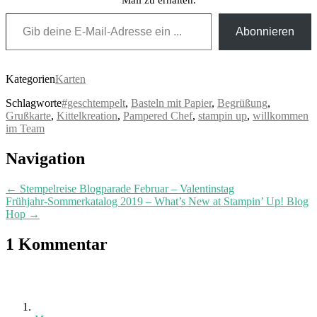
Gib deine E-Mail-Adresse ein ...
Abonnieren
Kategorien
Karten
Schlagworte
#geschtempelt
,
Basteln mit Papier
,
Begrüßung
,
Grußkarte
,
Kittelkreation
,
Pampered Chef
,
stampin up
,
willkommen
im Team
Post
Navigation
navigation
←
Stempelreise Blogparade Februar – Valentinstag
Frühjahr-Sommerkatalog 2019 – What’s New at Stampin’ Up! Blog
Hop
→
1 Kommentar