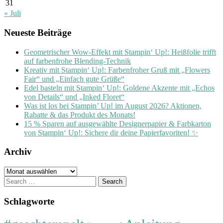
31
« Juli
Neueste Beiträge
Geometrischer Wow-Effekt mit Stampin‘ Up!: Heißfolie trifft
auf farbenfrohe Blending-Technik
Kreativ mit Stampin‘ Up!: Farbenfroher Gruß mit „Flowers
Fair“ und „Einfach gute Grüße“
Edel basteln mit Stampin‘ Up!: Goldene Akzente mit „Echos
von Details“ und „Inked Floret“
Was ist los bei Stampin’ Up! im August 2026? Aktionen,
Rabatte & das Produkt des Monats!
15 % Sparen auf ausgewählte Designerpapier & Farbkarton
von Stampin‘ Up!: Sichere dir deine Papierfavoriten! ✨
Archiv
Archiv
Search
for:
Schlagworte