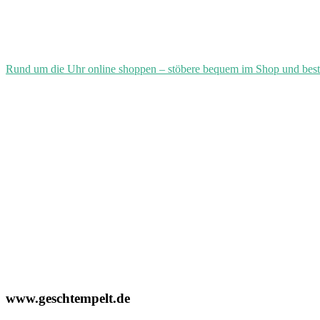
Rund um die Uhr online shoppen – stöbere bequem im Shop und best
www.geschtempelt.de