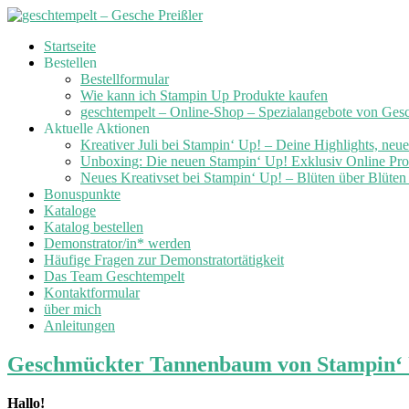
Skip
Startseite
to
Bestellen
content
Bestellformular
Wie kann ich Stampin Up Produkte kaufen
geschtempelt – Online-Shop – Spezialangebote von Ges
Aktuelle Aktionen
Kreativer Juli bei Stampin‘ Up! – Deine Highlights, neu
Unboxing: Die neuen Stampin‘ Up! Exklusiv Online Prod
Neues Kreativset bei Stampin‘ Up! – Blüten über Blüte
Bonuspunkte
Kataloge
Katalog bestellen
Demonstrator/in* werden
Häufige Fragen zur Demonstratortätigkeit
Das Team Geschtempelt
Kontaktformular
über mich
Anleitungen
Geschmückter Tannenbaum von Stampin‘ Up
Hallo!