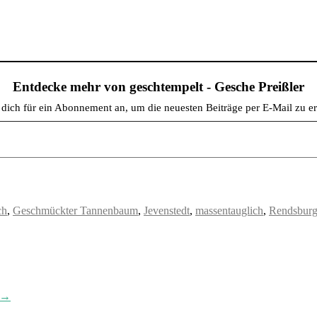
Entdecke mehr von geschtempelt - Gesche Preißler
dich für ein Abonnement an, um die neuesten Beiträge per E-Mail zu er
ch
,
Geschmückter Tannenbaum
,
Jevenstedt
,
massentauglich
,
Rendsbur
→