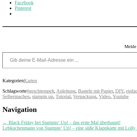
Facebook
Pinterest
Melde 
Gib deine E-Mail-Adresse ein ...
Kategorien
Karten
Schlagworte
#geschtempelt
,
Anleitung
,
Basteln mit Papier
,
DIY
,
einfa
Selbermachen
,
stampin up
,
Tutorial
,
Verpackung
,
Video
,
Youtube
Post
Navigation
navigation
←
Black Friday bei Stampin‘ Up! – das erste Mal überhaupt!
Lebkuchenmann von Stampin‘ Up! – eine süße Klappkarte mit Lolly