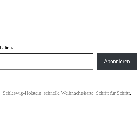
halten.
Abonnieren
g
,
Schleswig-Holstein
,
schnelle Weihnachtskarte
,
Schritt für Schritt
,