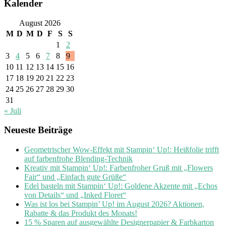
Kalender
August 2026
M
D
M
D
F
S
S
1
2
3
4
5
6
7
8
9
10
11
12
13
14
15
16
17
18
19
20
21
22
23
24
25
26
27
28
29
30
31
« Juli
Neueste Beiträge
Geometrischer Wow-Effekt mit Stampin‘ Up!: Heißfolie trifft
auf farbenfrohe Blending-Technik
Kreativ mit Stampin‘ Up!: Farbenfroher Gruß mit „Flowers
Fair“ und „Einfach gute Grüße“
Edel basteln mit Stampin‘ Up!: Goldene Akzente mit „Echos
von Details“ und „Inked Floret“
Was ist los bei Stampin’ Up! im August 2026? Aktionen,
Rabatte & das Produkt des Monats!
15 % Sparen auf ausgewählte Designerpapier & Farbkarton