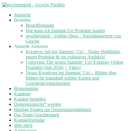
Skip
Startseite
to
Bestellen
content
Bestellformular
Wie kann ich Stampin Up Produkte kaufen
geschtempelt – Online-Shop – Spezialangebote von
Gesche
Aktuelle Aktionen
Kreativer Juli bei Stampin‘ Up! – Deine Highlights,
neuen Produkte & ein exklusiver Ausblick!
Unboxing: Die neuen Stampin‘ Up! Exklusiv Online
Produkte (Juli 2026) + Video!
Neues Kreativset bei Stampin‘ Up! – Blüten über
Blüten für traumhaft schöne Karten und
Geschenkverpackungen
Bonuspunkte
Kataloge
Katalog bestellen
Demonstrator/in* werden
Häufige Fragen zur Demonstratortätigkeit
Das Team Geschtempelt
Kontaktformular
über mich
Anleitungen