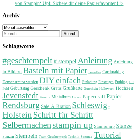
von Stampin‘ Up!: Sichere dir deine Papierfavoriten! ✨
Archiv
Archiv
Search
for:
Schlagworte
#geschtempelt
Anleitung
# stempel
Anleitung
Basteln mit Papier
in Bildern
Cardmaking
Bestellen
DIY
einfach
Demonstrator werden
Einladung
Einsteigen
Frühling
Fun
Grußkarte
Geburtstag
Geschenk
Gratis
Hochzeit
Fold
Gutschein
Halloween
Jevenstedt
Papier
Papercraft
Minialbum
Kreativ
Ostern
Rendsburg
Schleswig-
Sale-A-Bration
Holstein
Schritt für Schritt
stampin up
Selbermachen
Stanze
Stampinup
Tutorial
Stempeln
Stanzen
Technik-Sonntag
Team Geschtempelt