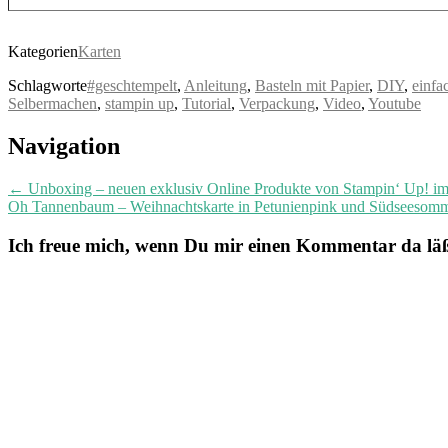
Kategorien
Karten
Schlagworte
#geschtempelt
,
Anleitung
,
Basteln mit Papier
,
DIY
,
einfa
Selbermachen
,
stampin up
,
Tutorial
,
Verpackung
,
Video
,
Youtube
Post
Navigation
navigation
←
Unboxing – neuen exklusiv Online Produkte von Stampin‘ Up! 
Oh Tannenbaum – Weihnachtskarte in Petunienpink und Südseesom
Ich freue mich, wenn Du mir einen Kommentar da läßt