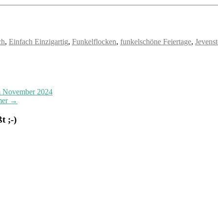
ch
,
Einfach Einzigartig
,
Funkelflocken
,
funkelschöne Feiertage
,
Jevenst
im November 2024
mer
→
 ;-)