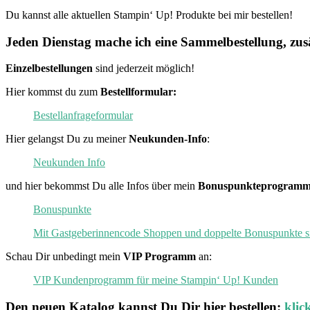
Du kannst alle aktuellen Stampin‘ Up! Produkte bei mir bestellen!
Jeden Dienstag mache ich eine Sammelbestellung, zusä
Einzelbestellungen
sind jederzeit möglich!
Hier kommst du zum
Bestellformular:
Bestellanfrageformular
Hier gelangst Du zu meiner
Neukunden-Info
:
Neukunden Info
und hier bekommst Du alle Infos über mein
Bonuspunkteprogramm
Bonuspunkte
Mit Gastgeberinnencode Shoppen und doppelte Bonuspunkte s
Schau Dir unbedingt mein
VIP Programm
an:
VIP Kundenprogramm für meine Stampin‘ Up! Kunden
Den neuen
Katalog
kannst Du Dir hier bestellen:
klic