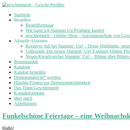
Skip
Startseite
to
Bestellen
content
Bestellformular
Wie kann ich Stampin Up Produkte kaufen
geschtempelt – Online-Shop – Spezialangebote von Ges
Aktuelle Aktionen
Kreativer Juli bei Stampin‘ Up! – Deine Highlights, neu
Unboxing: Die neuen Stampin‘ Up! Exklusiv Online Prod
Neues Kreativset bei Stampin‘ Up! – Blüten über Blüte
Bonuspunkte
Kataloge
Katalog bestellen
Demonstrator/in* werden
Häufige Fragen zur Demonstratortätigkeit
Das Team Geschtempelt
Kontaktformular
über mich
Anleitungen
Funkelschöne Feiertage – eine Weihnachsk
Hallo!