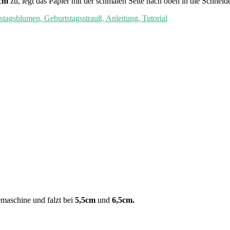
7cm
zu, legt das Papier mit der schmalen Seite nach oben in die Schneid
emaschine und falzt bei
5,5cm
und
6,5cm.