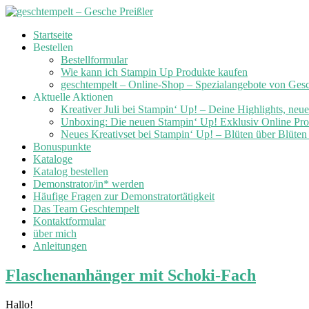
Skip
Startseite
to
Bestellen
content
Bestellformular
Wie kann ich Stampin Up Produkte kaufen
geschtempelt – Online-Shop – Spezialangebote von Ges
Aktuelle Aktionen
Kreativer Juli bei Stampin‘ Up! – Deine Highlights, neu
Unboxing: Die neuen Stampin‘ Up! Exklusiv Online Prod
Neues Kreativset bei Stampin‘ Up! – Blüten über Blüte
Bonuspunkte
Kataloge
Katalog bestellen
Demonstrator/in* werden
Häufige Fragen zur Demonstratortätigkeit
Das Team Geschtempelt
Kontaktformular
über mich
Anleitungen
Flaschenanhänger mit Schoki-Fach
Hallo!