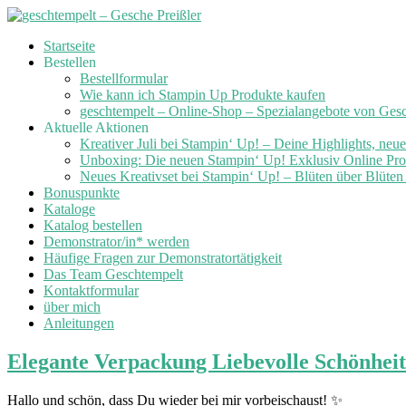
Skip
Startseite
to
Bestellen
content
Bestellformular
Wie kann ich Stampin Up Produkte kaufen
geschtempelt – Online-Shop – Spezialangebote von Ges
Aktuelle Aktionen
Kreativer Juli bei Stampin‘ Up! – Deine Highlights, neu
Unboxing: Die neuen Stampin‘ Up! Exklusiv Online Prod
Neues Kreativset bei Stampin‘ Up! – Blüten über Blüte
Bonuspunkte
Kataloge
Katalog bestellen
Demonstrator/in* werden
Häufige Fragen zur Demonstratortätigkeit
Das Team Geschtempelt
Kontaktformular
über mich
Anleitungen
Elegante Verpackung Liebevolle Schönheit
Hallo und schön, dass Du wieder bei mir vorbeischaust! ✨