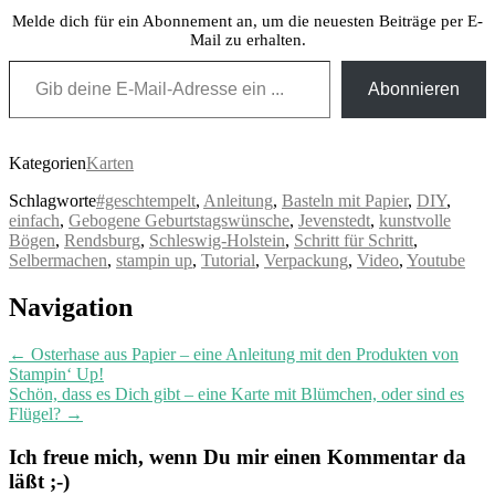
Melde dich für ein Abonnement an, um die neuesten Beiträge per E-
Mail zu erhalten.
Gib deine E-Mail-Adresse ein ...
Abonnieren
Kategorien
Karten
Schlagworte
#geschtempelt
,
Anleitung
,
Basteln mit Papier
,
DIY
,
einfach
,
Gebogene Geburtstagswünsche
,
Jevenstedt
,
kunstvolle
Bögen
,
Rendsburg
,
Schleswig-Holstein
,
Schritt für Schritt
,
Selbermachen
,
stampin up
,
Tutorial
,
Verpackung
,
Video
,
Youtube
Post
Navigation
navigation
←
Osterhase aus Papier – eine Anleitung mit den Produkten von
Stampin‘ Up!
Schön, dass es Dich gibt – eine Karte mit Blümchen, oder sind es
Flügel?
→
Ich freue mich, wenn Du mir einen Kommentar da
läßt ;-)