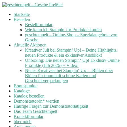
Skip
Startseite
to
Bestellen
content
Bestellformular
Wie kann ich Stampin Up Produkte kaufen
geschtempelt – Online-Shop – Spezialangebote von
Gesche
Aktuelle Aktionen
Kreativer Juli bei Stampin‘ Up! – Deine Highlights,
neuen Produkte & ein exklusiver Ausblick!
Unboxing: Die neuen Stampin‘ Up! Exklusiv Online
Produkte (Juli 2026) + Video!
Neues Kreativset bei Stampin‘ Up! – Blüten über
Blüten für traumhaft schöne Karten und
Geschenkverpackungen
Bonuspunkte
Kataloge
Katalog bestellen
Demonstrator/in* werden
Häufige Fragen zur Demonstratortätigkeit
Das Team Geschtempelt
Kontaktformular
über mich
Anleitungen