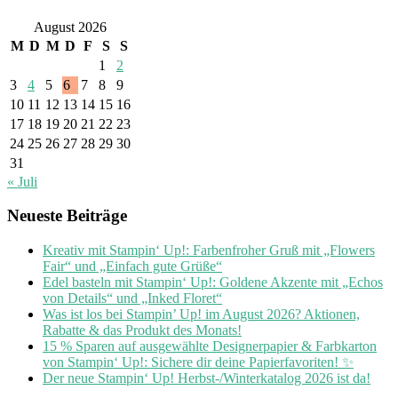
August 2026
M
D
M
D
F
S
S
1
2
3
4
5
6
7
8
9
10
11
12
13
14
15
16
17
18
19
20
21
22
23
24
25
26
27
28
29
30
31
« Juli
Neueste Beiträge
Kreativ mit Stampin‘ Up!: Farbenfroher Gruß mit „Flowers
Fair“ und „Einfach gute Grüße“
Edel basteln mit Stampin‘ Up!: Goldene Akzente mit „Echos
von Details“ und „Inked Floret“
Was ist los bei Stampin’ Up! im August 2026? Aktionen,
Rabatte & das Produkt des Monats!
15 % Sparen auf ausgewählte Designerpapier & Farbkarton
von Stampin‘ Up!: Sichere dir deine Papierfavoriten! ✨
Der neue Stampin‘ Up! Herbst-/Winterkatalog 2026 ist da!