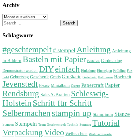
Archiv
Archiv
Search
for:
Schlagworte
#geschtempelt
Anleitung
# stempel
Anleitung
Basteln mit Papier
in Bildern
Cardmaking
Bestellen
DIY
einfach
Demonstrator werden
Einladung
Einsteigen
Frühling
Fun
Grußkarte
Geburtstag
Geschenk
Gratis
Hochzeit
Fold
Gutschein
Halloween
Jevenstedt
Papier
Papercraft
Minialbum
Kreativ
Ostern
Rendsburg
Schleswig-
Sale-A-Bration
Holstein
Schritt für Schritt
stampin up
Selbermachen
Stanze
Stampinup
Tutorial
Stempeln
Stanzen
Technik-Sonntag
Team Geschtempelt
Verpackung
Video
Weihnachten
Weihnachtskarte