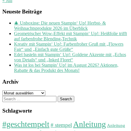
« Juli
Neueste Beiträge
🎄 Unboxing: Die neuen Stampin‘ Up! Herbst- &
Weihnachtsprodukte 2026 im Überblick
Geometrischer Wow-Effekt mit Stampin‘ Up!: Heißfolie trifft
auf farbenfrohe Blending-Technik
Kreativ mit Stampin‘ Up!: Farbenfroher Gruß mit „Flowers
Fair“ und „Einfach gute Grüße“
Edel basteln mit Stampin‘ Up!: Goldene Akzente mit „Echos
von Details“ und „Inked Floret“
Was ist los bei Stampin’ Up! im August 2026? Aktionen,
Rabatte & das Produkt des Monats!
Archiv
Archiv
Search
for:
Schlagworte
#geschtempelt
Anleitung
# stempel
Anleitung