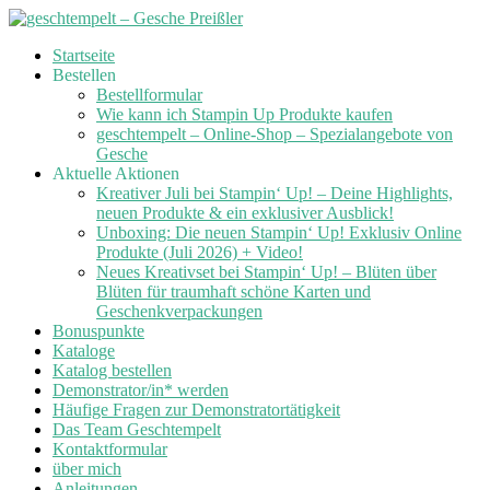
Skip
Startseite
to
Bestellen
content
Bestellformular
Wie kann ich Stampin Up Produkte kaufen
geschtempelt – Online-Shop – Spezialangebote von
Gesche
Aktuelle Aktionen
Kreativer Juli bei Stampin‘ Up! – Deine Highlights,
neuen Produkte & ein exklusiver Ausblick!
Unboxing: Die neuen Stampin‘ Up! Exklusiv Online
Produkte (Juli 2026) + Video!
Neues Kreativset bei Stampin‘ Up! – Blüten über
Blüten für traumhaft schöne Karten und
Geschenkverpackungen
Bonuspunkte
Kataloge
Katalog bestellen
Demonstrator/in* werden
Häufige Fragen zur Demonstratortätigkeit
Das Team Geschtempelt
Kontaktformular
über mich
Anleitungen