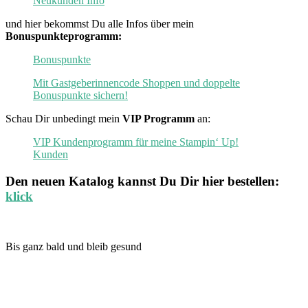
Neukunden Info
und hier bekommst Du alle Infos über mein
Bonuspunkteprogramm:
Bonuspunkte
Mit Gastgeberinnencode Shoppen und doppelte
Bonuspunkte sichern!
Schau Dir unbedingt mein
VIP Programm
an:
VIP Kundenprogramm für meine Stampin‘ Up!
Kunden
Den neuen
Katalog
kannst Du Dir hier bestellen:
klick
Bis ganz bald und bleib gesund