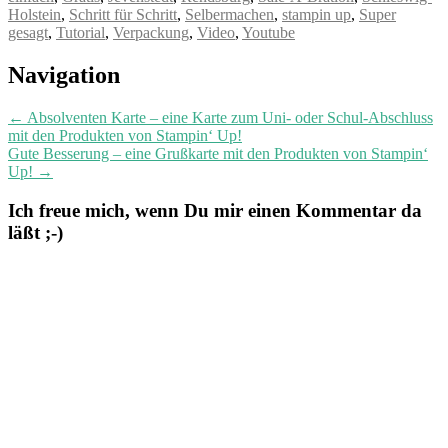
Holstein
,
Schritt für Schritt
,
Selbermachen
,
stampin up
,
Super
gesagt
,
Tutorial
,
Verpackung
,
Video
,
Youtube
Post
Navigation
navigation
←
Absolventen Karte – eine Karte zum Uni- oder Schul-Abschluss
mit den Produkten von Stampin‘ Up!
Gute Besserung – eine Grußkarte mit den Produkten von Stampin‘
Up!
→
Ich freue mich, wenn Du mir einen Kommentar da
läßt ;-)