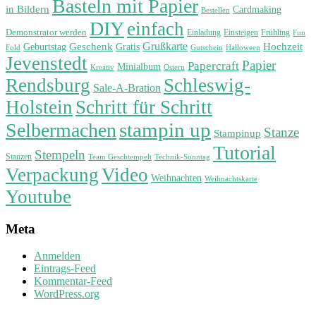
Basteln mit Papier
in Bildern
Cardmaking
Bestellen
DIY
einfach
Demonstrator werden
Einladung
Einsteigen
Frühling
Fun
Grußkarte
Geburtstag
Geschenk
Gratis
Hochzeit
Fold
Gutschein
Halloween
Jevenstedt
Papier
Papercraft
Minialbum
Kreativ
Ostern
Rendsburg
Schleswig-
Sale-A-Bration
Holstein
Schritt für Schritt
stampin up
Selbermachen
Stanze
Stampinup
Tutorial
Stempeln
Stanzen
Technik-Sonntag
Team Geschtempelt
Verpackung
Video
Weihnachten
Weihnachtskarte
Youtube
Meta
Anmelden
Eintrags-Feed
Kommentar-Feed
WordPress.org