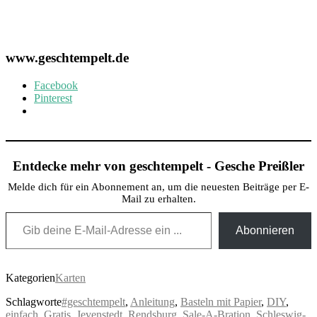
www.geschtempelt.de
Facebook
Pinterest
Entdecke mehr von geschtempelt - Gesche Preißler
Melde dich für ein Abonnement an, um die neuesten Beiträge per E-
Mail zu erhalten.
Gib deine E-Mail-Adresse ein ...
Abonnieren
Kategorien
Karten
Schlagworte
#geschtempelt
,
Anleitung
,
Basteln mit Papier
,
DIY
,
einfach
,
Gratis
,
Jevenstedt
,
Rendsburg
,
Sale-A-Bration
,
Schleswig-