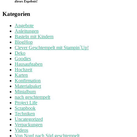
dieses Ergebnis
!
Kategorien
Angebote
Anleitungen
Basteln mit Kindern
BlogHop
Clever Geschtempelt mit Stampin´Up!
Deko
Goodies
Hausaufgaben
Hochzeit
Karten
Konfirmation
Materialpaket
Minialbum
nach geschtempelt
Project Life
Scrapbook
Techniken
Uncategorized
Verpackungen
Videos
Von Nord nach Süd geschtempelt