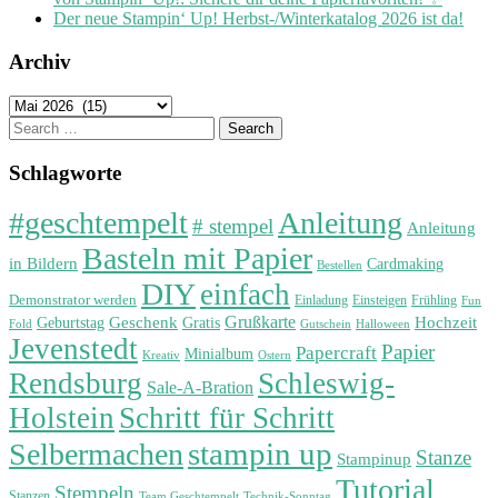
Der neue Stampin‘ Up! Herbst-/Winterkatalog 2026 ist da!
Archiv
Archiv
Search
for:
Schlagworte
#geschtempelt
Anleitung
# stempel
Anleitung
Basteln mit Papier
in Bildern
Cardmaking
Bestellen
DIY
einfach
Demonstrator werden
Einladung
Einsteigen
Frühling
Fun
Grußkarte
Geburtstag
Geschenk
Gratis
Hochzeit
Fold
Gutschein
Halloween
Jevenstedt
Papier
Papercraft
Minialbum
Kreativ
Ostern
Rendsburg
Schleswig-
Sale-A-Bration
Holstein
Schritt für Schritt
stampin up
Selbermachen
Stanze
Stampinup
Tutorial
Stempeln
Stanzen
Technik-Sonntag
Team Geschtempelt