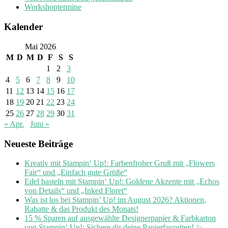
Workshoptermine
Kalender
Mai 2026
M
D
M
D
F
S
S
1
2
3
4
5
6
7
8
9
10
11
12
13
14
15
16
17
18
19
20
21
22
23
24
25
26
27
28
29
30
31
« Apr.
Juni »
Neueste Beiträge
Kreativ mit Stampin‘ Up!: Farbenfroher Gruß mit „Flowers
Fair“ und „Einfach gute Grüße“
Edel basteln mit Stampin‘ Up!: Goldene Akzente mit „Echos
von Details“ und „Inked Floret“
Was ist los bei Stampin’ Up! im August 2026? Aktionen,
Rabatte & das Produkt des Monats!
15 % Sparen auf ausgewählte Designerpapier & Farbkarton
von Stampin‘ Up!: Sichere dir deine Papierfavoriten! ✨