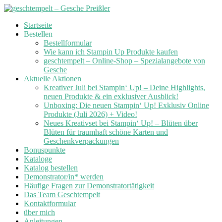
Skip
Startseite
to
Bestellen
content
Bestellformular
Wie kann ich Stampin Up Produkte kaufen
geschtempelt – Online-Shop – Spezialangebote von
Gesche
Aktuelle Aktionen
Kreativer Juli bei Stampin‘ Up! – Deine Highlights,
neuen Produkte & ein exklusiver Ausblick!
Unboxing: Die neuen Stampin‘ Up! Exklusiv Online
Produkte (Juli 2026) + Video!
Neues Kreativset bei Stampin‘ Up! – Blüten über
Blüten für traumhaft schöne Karten und
Geschenkverpackungen
Bonuspunkte
Kataloge
Katalog bestellen
Demonstrator/in* werden
Häufige Fragen zur Demonstratortätigkeit
Das Team Geschtempelt
Kontaktformular
über mich
Anleitungen