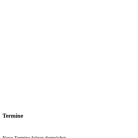
Termine
Neue Termine folgen demnächst