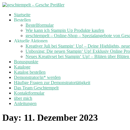
Skip
Startseite
to
Bestellen
content
Bestellformular
Wie kann ich Stampin Up Produkte kaufen
geschtempelt – Online-Shop – Spezialangebote von Ges
Aktuelle Aktionen
Kreativer Juli bei Stampin‘ Up! – Deine Highlights, neu
Unboxing: Die neuen Stampin‘ Up! Exklusiv Online Prod
Neues Kreativset bei Stampin‘ Up! – Blüten über Blüte
Bonuspunkte
Kataloge
Katalog bestellen
Demonstrator/in* werden
Häufige Fragen zur Demonstratortätigkeit
Das Team Geschtempelt
Kontaktformular
über mich
Anleitungen
Day:
11. Dezember 2023